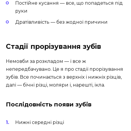
Постійне кусання — все, що попадеться під
руки
Дратівливість — без жодної причини
Стадії прорізування зубів
Немовби за розкладом — і все ж
непередбачувано. Це я про стадії прорізування
зубів. Все починається з верхніх і нижніх різців,
далі — бічні різці, моляри і, нарешті, ікла.
Послідовність появи зубів
Нижні середні різці