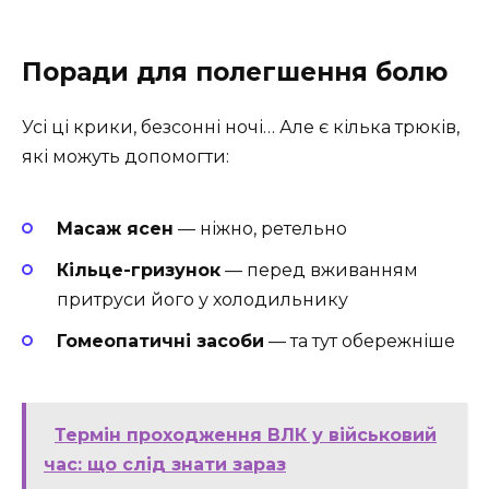
Поради для полегшення болю
Усі ці крики, безсонні ночі… Але є кілька трюків,
які можуть допомогти:
Масаж ясен
— ніжно, ретельно
Кільце-гризунок
— перед вживанням
притруси його у холодильнику
Гомеопатичні засоби
— та тут обережніше
Термін проходження ВЛК у військовий
час: що слід знати зараз