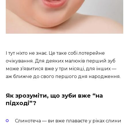
І тут ніхто не знає. Це таке собі лотерейне
очікування. Для деяких малюків перший зуб
може з’явитися вже у три місяці, для інших —
аж ближче до свого першого дня народження.
Як зрозуміти, що зуби вже “на
підході”?
Слинотеча — ви вже плаваєте у ріках слини