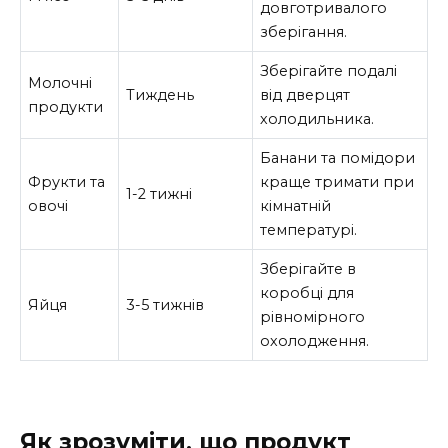
довготривалого
зберігання.
Зберігайте подалі
Молочні
Тиждень
від дверцят
продукти
холодильника.
Банани та помідори
Фрукти та
краще тримати при
1-2 тижні
овочі
кімнатній
температурі.
Зберігайте в
коробці для
Яйця
3-5 тижнів
рівномірного
охолодження.
Як зрозуміти, що продукт