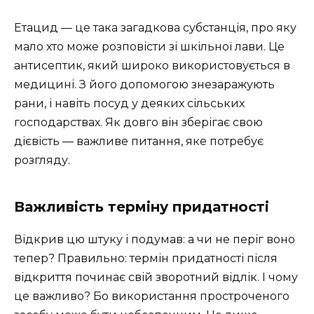
Етацид — це така загадкова субстанція, про яку
мало хто може розповісти зі шкільної лави. Це
антисептик, який широко використовується в
медицині. З його допомогою знезаражують
рани, і навіть посуд у деяких сільських
господарствах. Як довго він зберігає свою
дієвість — важливе питання, яке потребує
розгляду.
Важливість терміну придатності
Відкрив цю штуку і подумав: а чи не періг воно
тепер? Правильно: термін придатності після
відкриття починає свій зворотний відлік. І чому
це важливо? Бо використання простроченого