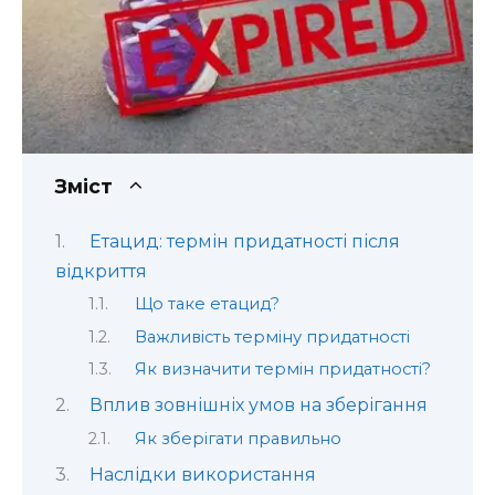
Зміст
Етацид: термін придатності після
відкриття
Що таке етацид?
Важливість терміну придатності
Як визначити термін придатності?
Вплив зовнішніх умов на зберігання
Як зберігати правильно
Наслідки використання