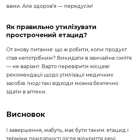
вами. Але здоров’я — передусім!
Як правильно утилізувати
прострочений етацид?
От знову питання: що ж робити, коли продукт
став непотрібним? Викидати в звичайне сміття
— не варіант. Варто перевірити місцеві
рекомендації щодо утилізації медичних
засобів. Іноді такі відходи можна безпечно
здати в аптеки.
Висновок
І завершення, мабуть, має бути таким: етацид і
терміни придатності після відкриття речі