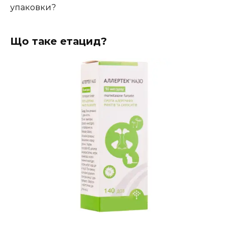
упаковки?
Що таке етацид?