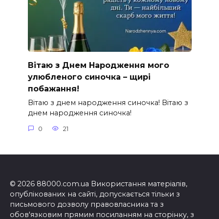
Вітаю з Днем Народження мого
улюбленого синочка – щирі
побажання!
Вітаю з днем народження синочка! Вітаю з
днем народження синочка!
0
21
© 2026 88000.com.ua Використання матеріалів,
опублікованих на сайті, допускається тільки з
письмового дозволу правовласника та з
обов'язковим прямим посиланням на сторінку, з