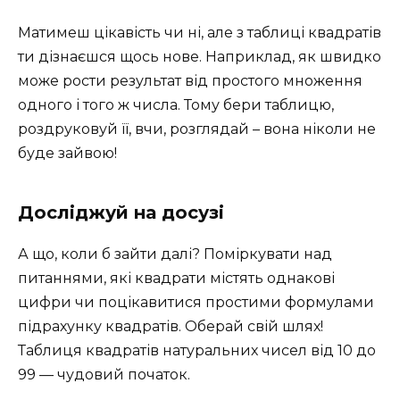
Матимеш цікавість чи ні, але з таблиці квадратів
ти дізнаєшся щось нове. Наприклад, як швидко
може рости результат від простого множення
одного і того ж числа. Тому бери таблицю,
роздруковуй її, вчи, розглядай – вона ніколи не
буде зайвою!
Досліджуй на досузі
А що, коли б зайти далі? Поміркувати над
питаннями, які квадрати містять однакові
цифри чи поцікавитися простими формулами
підрахунку квадратів. Оберай свій шлях!
Таблиця квадратів натуральних чисел від 10 до
99 — чудовий початок.