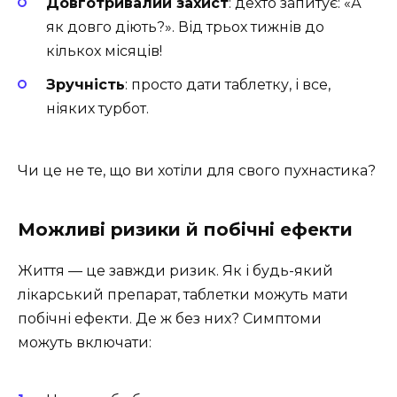
Довготривалий захист
: дехто запитує: «А
як довго діють?». Від трьох тижнів до
кількох місяців!
Зручність
: просто дати таблетку, і все,
ніяких турбот.
Чи це не те, що ви хотіли для свого пухнастика?
Можливі ризики й побічні ефекти
Життя — це завжди ризик. Як і будь-який
лікарський препарат, таблетки можуть мати
побічні ефекти. Де ж без них? Симптоми
можуть включати: