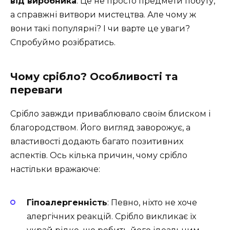
від виробника
. Це не просто предмети побуту,
а справжні витвори мистецтва. Але чому ж
вони такі популярні? І чи варте це уваги?
Спробуймо розібратись.
Чому срібло? Особливості та
переваги
Срібло завжди приваблювало своїм блиском і
благородством. Його вигляд заворожує, а
властивості додають багато позитивних
аспектів. Ось кілька причин, чому срібло
настільки вражаюче:
Гіпоалергенність
: Певно, ніхто не хоче
алергічних реакцій. Срібло викликає їх