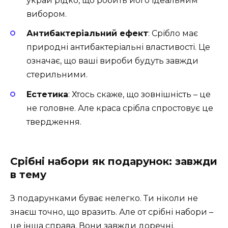
украй рідко, що робить його ідеальним
вибором.
Антибактеріальний ефект
: Срібло має
природні антибактеріальні властивості. Це
означає, що ваші вироби будуть завжди
стерильними.
Естетика
: Хтось скаже, що зовнішність – це
не головне. Але краса срібла спростовує це
твердження.
Срібні набори як подарунок: завжди
в тему
З подарунками буває нелегко. Ти ніколи не
знаєш точно, що вразить. Але от срібні набори –
це інша справа. Вони завжди доречні.