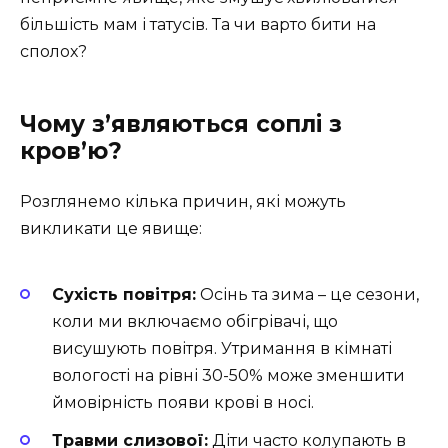
більшість мам і татусів. Та чи варто бити на
сполох?
Чому з’являються соплі з
кров’ю?
Розглянемо кілька причин, які можуть
викликати це явище:
Сухість повітря:
Осінь та зима – це сезони,
коли ми включаємо обігрівачі, що
висушують повітря. Утримання в кімнаті
вологості на рівні 30-50% може зменшити
ймовірність появи крові в носі.
Травми слизової:
Діти часто колупають в