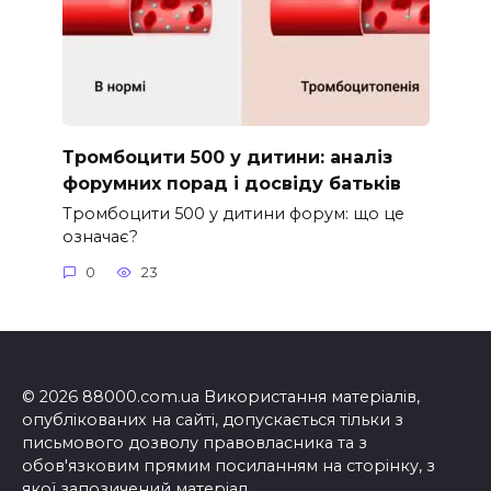
Тромбоцити 500 у дитини: аналіз
форумних порад і досвіду батьків
Тромбоцити 500 у дитини форум: що це
означає?
0
23
© 2026 88000.com.ua Використання матеріалів,
опублікованих на сайті, допускається тільки з
письмового дозволу правовласника та з
обов'язковим прямим посиланням на сторінку, з
якої запозичений матеріал.