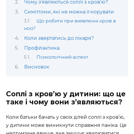
Чому з’являються соплі з кров’ю?
Симптоми, які не можна ігнорувати
Що робити при виявленні крові в
носі?
Коли звертатись до лікаря?
Профілактика
Психологічний аспект
Висновок
Соплі з кров’ю у дитини: що це
таке і чому вони з’являються?
Коли батьки бачать у своїх дітей соплі з кров’ю,
у дитини може виникнути справжня паніка. Це
неприємне явище, яке змушує хвилюватися