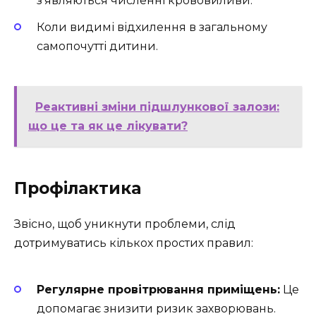
з’являються численні крововиливи.
Коли видимі відхилення в загальному
самопочутті дитини.
Реактивні зміни підшлункової залози:
що це та як це лікувати?
Профілактика
Звісно, щоб уникнути проблеми, слід
дотримуватись кількох простих правил:
Регулярне провітрювання приміщень:
Це
допомагає знизити ризик захворювань.