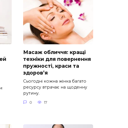
Масаж обличчя: кращі
дей
техніки для повернення
пружності, краси та
здоров’я
Сьогодні кожна жінка багато
ресурсу втрачає на щоденну
м
рутину.
0
17