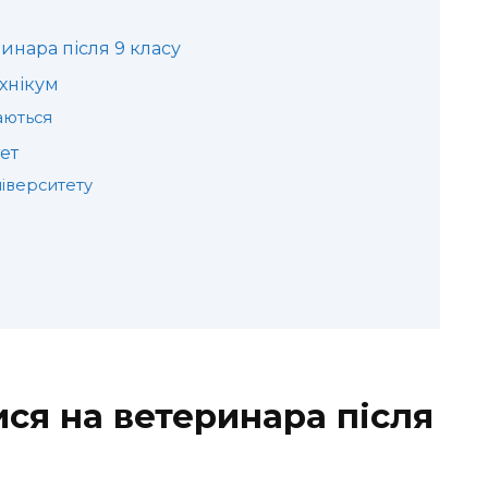
инара після 9 класу
хнікум
аються
ет
ніверситету
ися на ветеринара після