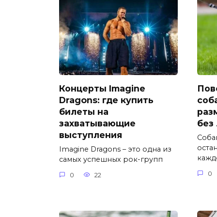
Концерты Imagine
Пов
Dragons: где купить
соб
билеты на
раз
захватывающие
без
выступления
Соба
оста
Imagine Dragons – это одна из
кажд
самых успешных рок-групп
0
0
22