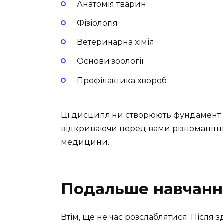
Анатомія тварин
Фізіологія
Ветеринарна хімія
Основи зоології
Профілактика хвороб
Ці дисципліни створюють фундамент 
відкриваючи перед вами різноманітни
медицини.
Подальше навчання
Втім, ще не час розслаблятися. Після з