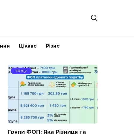
ання
Цікаве
Різне
ЛЮДИ
Групи ФОП: Яка Різниця та