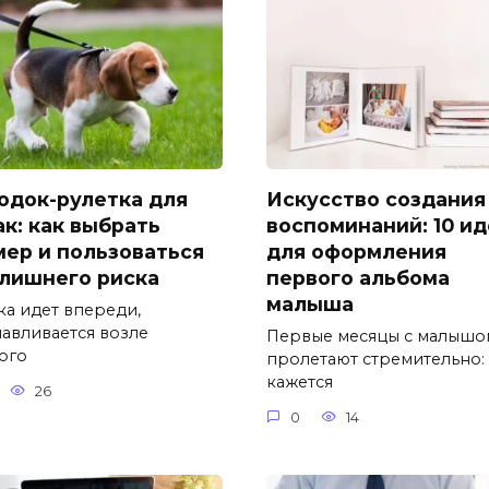
одок-рулетка для
Искусство создания
ак: как выбрать
воспоминаний: 10 и
мер и пользоваться
для оформления
 лишнего риска
первого альбома
малыша
ка идет впереди,
навливается возле
Первые месяцы с малышо
ого
пролетают стремительно:
кажется
26
0
14