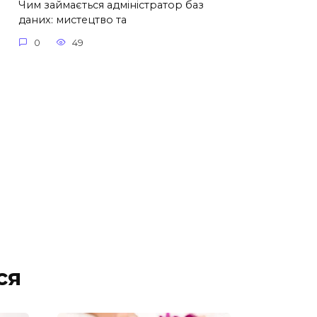
Чим займається адміністратор баз
даних: мистецтво та
0
49
ся