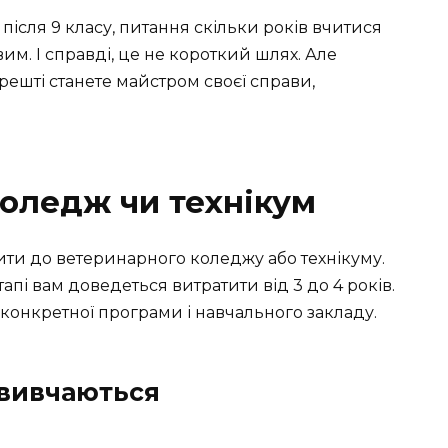
ісля 9 класу, питання скільки років вчитися
м. І справді, це не короткий шлях. Але
арешті станете майстром своєї справи,
Коледж чи технікум
пити до ветеринарного коледжу або технікуму.
тапі вам доведеться витратити від 3 до 4 років.
 конкретної програми і навчального закладу.
 вивчаються