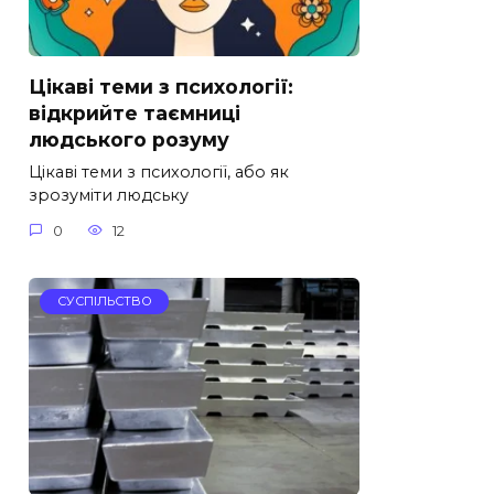
Цікаві теми з психології:
відкрийте таємниці
людського розуму
Цікаві теми з психології, або як
зрозуміти людську
0
12
СУСПІЛЬСТВО