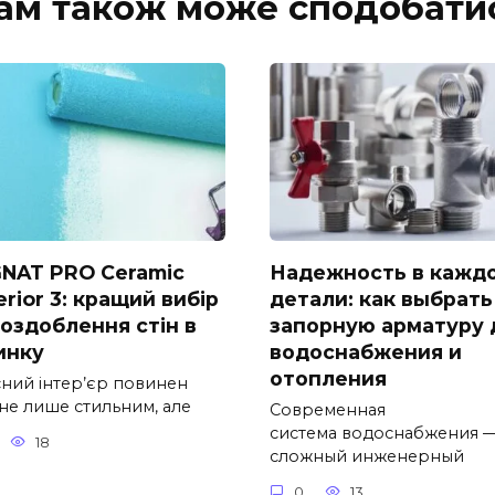
ам також може сподобати
NAT PRO Ceramic
Надежность в кажд
rior 3: кращий вибір
детали: как выбрать
 оздоблення стін в
запорную арматуру 
инку
водоснабжения и
отопления
сний інтер’єр повинен
 не лише стильним, але
Современная
система водоснабжения —
18
сложный инженерный
0
13