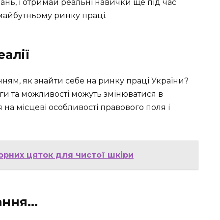
ань, і отримай реальні навички ще під час
майбутньому ринку праці.
еалії
ням, як знайти себе на ринку праці України?
и та можливості можуть змінюватися в
я на місцеві особливості правового поля і
чорних цяток для чистої шкіри
ання…