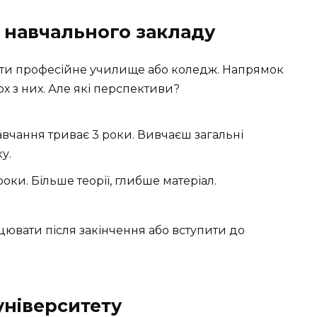
 навчального закладу
брати професійне училище або коледж. Напрямок
х з них. Але які перспективи?
вчання триває 3 роки. Вивчаєш загальні
у.
оки. Більше теорії, глибше матеріал.
цювати після закінчення або вступити до
університету