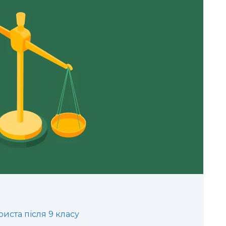
иста після 9 класу