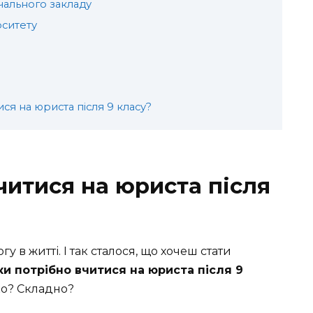
ального закладу
рситету
ися на юриста після 9 класу?
читися на юриста після
у в житті. І так сталося, що хочеш стати
ки потрібно вчитися на юриста після 9
ко? Складно?