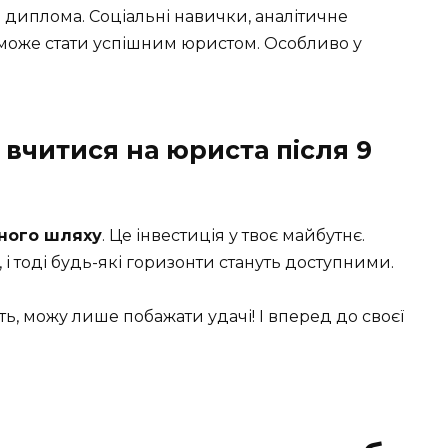
д диплома. Соціальні навички, аналітичне
може стати успішним юристом. Особливо у
 вчитися на юриста після 9
аного шляху
. Це інвестиція у твоє майбутнє.
і тоді будь-які горизонти стануть доступними.
ь, можу лише побажати удачі! І вперед до своєї