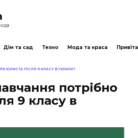
a
рода
Дім та сад
Техно
Мода та краса
Привіт
Я ЮРИСТА ПІСЛЯ 9 КЛАСУ В УКРАЇНІ?
навчання потрібно
ля 9 класу в