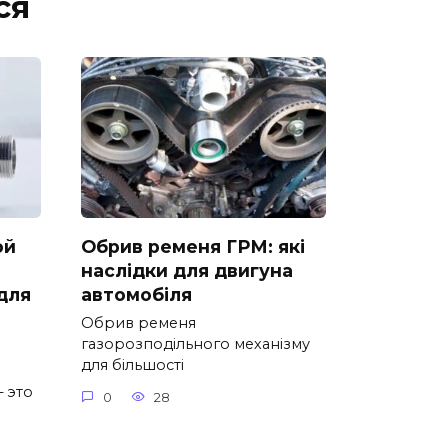
ся
ой
Обрив ременя ГРМ: які
наслідки для двигуна
для
автомобіля
Обрив ременя
газорозподільного механізму
для більшості
 это
0
28