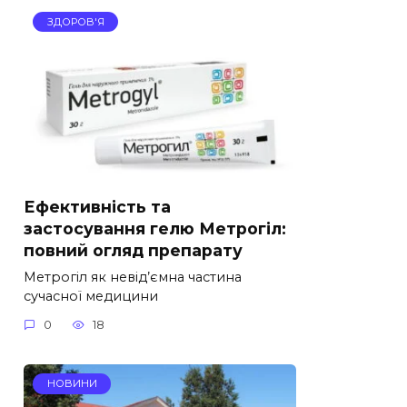
ЗДОРОВ'Я
Ефективність та
застосування гелю Метрогіл:
повний огляд препарату
Метрогіл як невід’ємна частина
сучасної медицини
0
18
НОВИНИ