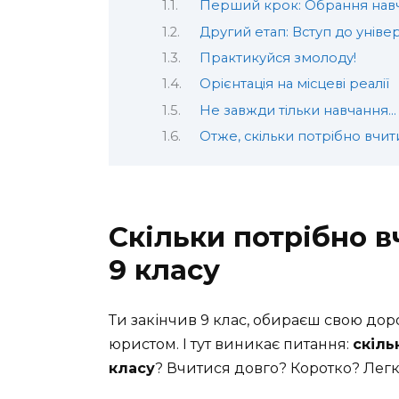
Перший крок: Обрання навч
Другий етап: Вступ до уніве
Практикуйся змолоду!
Орієнтація на місцеві реалії
Не завжди тільки навчання…
Отже, скільки потрібно вчит
Скільки потрібно в
9 класу
Ти закінчив 9 клас, обираєш свою дорог
юристом. І тут виникає питання:
скіль
класу
? Вчитися довго? Коротко? Лег