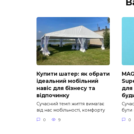
В
Купити шатер: як обрати
MAG
ідеальний мобільний
Supe
навіс для бізнесу та
для
відпочинку
буд
Сучасний темп життя вимагає
Суча
від нас мобільності, комфорту
бути
0
9
0