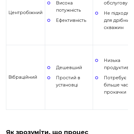
Висока
обслуговува
потужність
Центробіжний
Не підходять
Ефективність
для дрібних
скважин
Низька
Дешевший
продуктивні
Вібраційний
Простий в
Потребує
установці
більше часу 
прокачки
Як зрозуміти, що процес