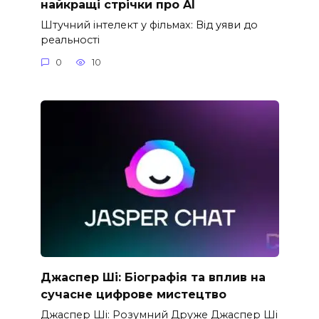
найкращі стрічки про AI
Штучний інтелект у фільмах: Від уяви до
реальності
0
10
Джаспер Ші: Біографія та вплив на
сучасне цифрове мистецтво
Джаспер Ші: Розумний Друже Джаспер Ші