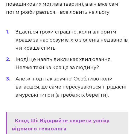
поведінкових мотивів тварин), а він вже сам
потім розбирається… все ловить на льоту.
Здається трохи страшно, коли алгоритм
краще за нас розуміє, хто з оленів недавно їв
чи краще спить.
Іноді це навіть викликає хвилювання.
Невже техніка краща за людину?
Але ж іноді так зручно! Особливо коли
вагаєшся, де саме пересуваються ті рідкісні
амурські тигри (а треба ж їх берегти).
Клод Ші: Відкрийте секрети успіху
відомого технолога