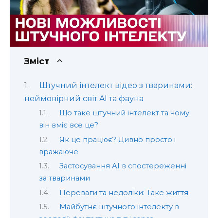
Зміст
Штучний інтелект відео з тваринами:
неймовірний світ AI та фауна
Що таке штучний інтелект та чому
він вміє все це?
Як це працює? Дивно просто і
вражаюче
Застосування AI в спостереженні
за тваринами
Переваги та недоліки: Таке життя
Майбутнє штучного інтелекту в