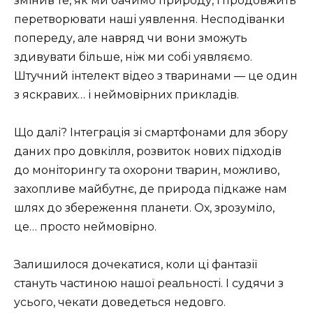
змінив те, як ми бачимо природу, і продовжить
перетворювати наші уявлення. Несподіванки
попереду, але навряд чи вони зможуть
здивувати більше, ніж ми собі уявляємо.
Штучний інтелект відео з тваринами — це один
з яскравих… і неймовірних прикладів.
Що далі? Інтеграція зі смартфонами для збору
даних про довкілля, розвиток нових підходів
до моніторингу та охорони тварин, можливо,
захопливе майбутнє, де природа підкаже нам
шлях до збереження планети. Ох, зрозуміло,
це… просто неймовірно.
Залишилося дочекатися, коли ці фантазії
стануть частиною нашої реальності. І судячи з
усього, чекати доведеться недовго.