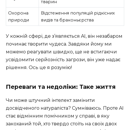
тварин
Охорона
Відстеження популяцій рідкісних
природи
видів та браконьєрства
У кожній сфері, де з’являється AI, він незабаром
починає творити чудеса. Завдяки йому ми
можемо реагувати швидко, ще не встигаючи
усвідомити серйозність загрози, він уже надає
рішення. Ось це я розумію!
Переваги та недоліки: Таке життя
Чи може штучний інтелект замінити
досвідченого натураліста? Сумніваюсь. Проте AI
стає відмінним помічником у справі, в яку
закоханий той, хто твердо стоїть на своїх двох