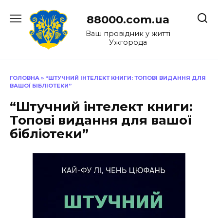
Перейти
до
88000.com.ua
вмісту
Ваш провідник у житті
Ужгорода
ГОЛОВНА
»
“ШТУЧНИЙ ІНТЕЛЕКТ КНИГИ: ТОПОВІ ВИДАННЯ ДЛЯ
ВАШОЇ БІБЛІОТЕКИ”
“Штучний інтелект книги:
Топові видання для вашої
бібліотеки”