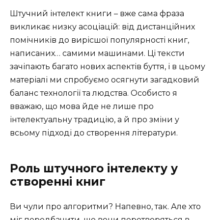
Штучний інтелект книги – вже сама фраза
викликає низку асоціацій: від дистанційних
помічників до вирісшої популярності книг,
написаних… самими машинами. Ці тексти
зачіпають багато нових аспектів буття, і в цьому
матеріалі ми спробуємо осягнути загадковий
баланс технології та людства. Особисто я
вважаю, що мова йде не лише про
інтелектуальну традицію, а й про зміни у
всьому підході до створення літератури.
Роль штучного інтелекту у
створенні книг
Ви чули про алгоритми? Напевно, так. Але хто
міг передбачити, що вони перетворяться в