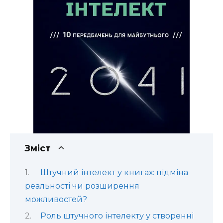
Зміст
Штучний інтелект у книгах: підміна
реальності чи розширення
можливостей?
Роль штучного інтелекту у створенні