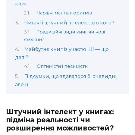
книг
Чарівні магії алгоритмів
Читачі і штучний інтелект: хто кого?
Традиційні види книг чи нові
фюжни?
Майбутнє книг із участю ШІ — що
далі?
Оптимісти і песимісти
Підсумки, що здавалося б, очевидні,
але ні
Штучний інтелект у книгах:
підміна реальності чи
розширення можливостей?