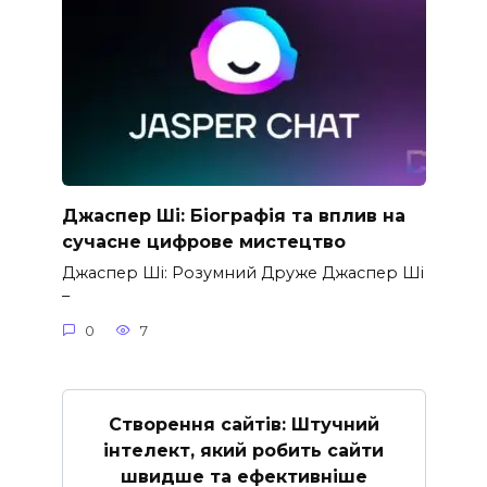
Джаспер Ші: Біографія та вплив на
сучасне цифрове мистецтво
Джаспер Ші: Розумний Друже Джаспер Ші
–
0
7
Створення сайтів: Штучний
інтелект, який робить сайти
швидше та ефективніше