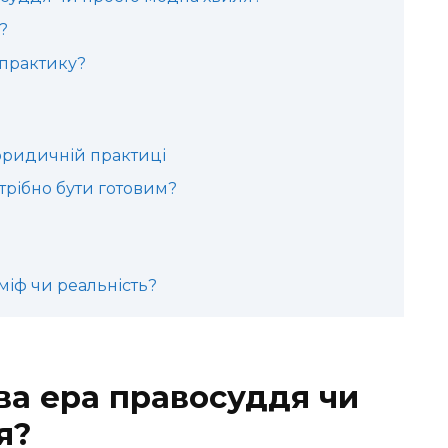
?
практику?
юридичній практиці
отрібно бути готовим?
міф чи реальність?
ва ера правосуддя чи
я?