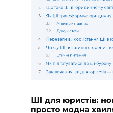
Що таке ШІ в юридичному світі
Як ШІ трансформує юридичну 
Аналітика даних
Документи
Переваги використання ШІ в 
Чи є у ШІ негативні сторони: п
Етичні питання
Як підготуватися до ші-бурану
Заключення: ші для юристів — 
ШІ для юристів: но
просто модна хвил