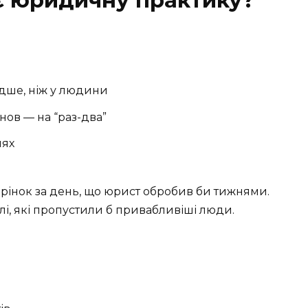
дше, ніж у людини
нов — на “раз-два”
нях
орінок за день, що юрист обробив би тижнями.
лі, які пропустили б привабливіші люди.