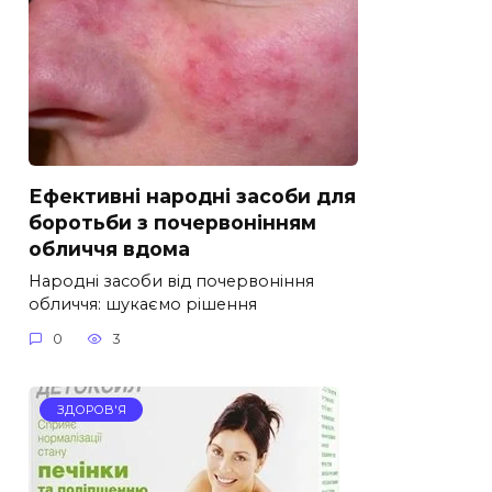
Ефективні народні засоби для
боротьби з почервонінням
обличчя вдома
Народні засоби від почервоніння
обличчя: шукаємо рішення
0
3
ЗДОРОВ'Я