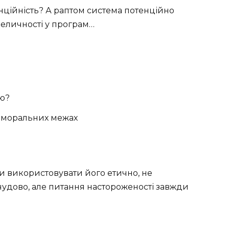
нційність? А раптом система потенційно
величності у програм…
ою?
у моральних межах
и використовувати його етично, не
удово, але питання настороженості завжди