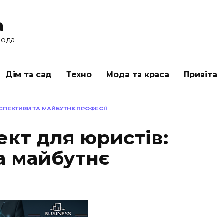
a
рода
Дім та сад
Техно
Мода та краса
Привіт
СПЕКТИВИ ТА МАЙБУТНЄ ПРОФЕСІЇ
кт для юристів:
а майбутнє