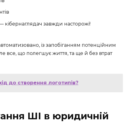
ів
нтів
 кібернаглядач завжди насторожі!
томатизовано, із запобіганням потенційним
е все, що полегшує життя, та ще й без втрат
хід до створення логотипів?
ання ШІ в юридичній