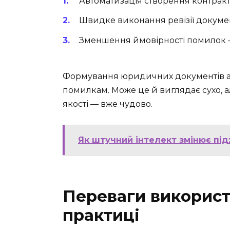
Автоматизація створення контракт
Швидке виконання ревізії докуме
Зменшення ймовірності помилок —
Формування юридичних документів ав
помилкам. Може це й виглядає сухо, ал
якості — вже чудово.
Як штучний інтелект змінює під
Переваги використ
практиці