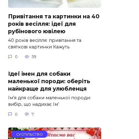
Привітання та картинки на 40
років весілля: ідеї для
рубінового ювілею
40 років весілля: привітання та
святкові картинки Кажуть
0
59
Ідеї імен для собаки
маленької породи: оберіть
найкраще для улюбленця
Ім’я для собаки маленької породи:
вибір, що надихає Ім’
0
7
СУСПІЛЬСТВО