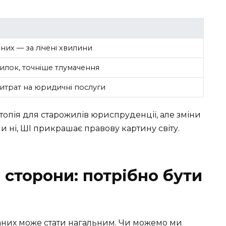
их — за лічені хвилини
лок, точніше тлумачення
итрат на юридичні послуги
утопія для старожилів юриспруденції, але зміни
чи ні, ШІ прикрашає правову картину світу.
і сторони: потрібно бути
даних може стати нагальним. Чи можемо ми