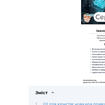
Зміст
ШІ для юристів: нова ера прав