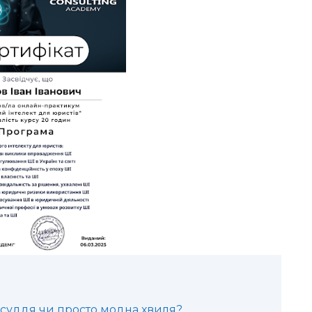
осуддя чи просто модна хвиля?