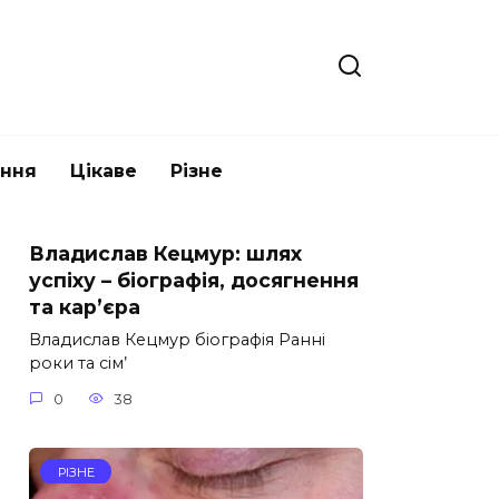
ання
Цікаве
Різне
Владислав Кецмур: шлях
успіху – біографія, досягнення
та кар’єра
Владислав Кецмур біографія Ранні
роки та сім’
0
38
РІЗНЕ