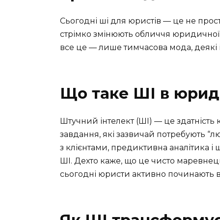
Сьогодні ші для юристів — це не прост
стрімко змінюють обличчя юридичної пр
все це — лише тимчасова мода, деякі
Що таке ШІ в юрид
Штучний інтелект (ШІ) — це здатність
завдання, які зазвичай потребують “лю
з клієнтами, предиктивна аналітика і
ШІ. Дехто каже, що це чисто маревнець
сьогодні юристи активно починають вп
Як ШІ трансформу