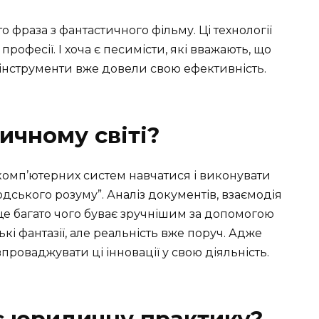
о фраза з фантастичного фільму. Ці технології
офесії. І хоча є песимісти, які вважають, що
 інструменти вже довели свою ефективність.
ичному світі?
 комп’ютерних систем навчатися і виконувати
дського розуму”. Аналіз документів, взаємодія
 ще багато чого буває зручнішим за допомогою
кі фантазії, але реальність вже поруч. Адже
роваджувати ці інновації у свою діяльність.
є юридичну практику?