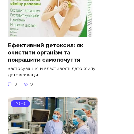
Ефективний детоксил: як
очистити організм та
покращити самопочуття
Застосування й властивості детоксилу:
детоксикація
0
9
РІЗНЕ