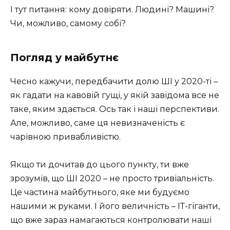
І тут питання: кому довіряти. Людині? Машині?
Чи, можливо, самому собі?
Погляд у майбутнє
Чесно кажучи, передбачити долю ШІ у 2020-ті –
як гадати на кавовій гущі, у якій завідома все не
таке, яким здається. Ось так і наші перспективи.
Але, можливо, саме ця невизначеність є
чарівною привабливістю.
Якщо ти дочитав до цього пункту, ти вже
зрозумів, що ШІ 2020 – не просто тривіальність.
Це частина майбутнього, яке ми будуємо
нашими ж руками. І його величність – ІТ-гіганти,
що вже зараз намагаються контролювати наші