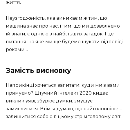
життя.
Неузгодженість, яка виникає між тим, що
машина знає про нас, і тим, що ми дозволяємо
їй знати, є однією з найбільших загадок. І це
питання, на яке ми ще будемо шукати відповіді
роками…
Замість висновку
Наприкінці хочеться запитати: куди ми з вами
прямуємо? Штучний інтелект 2020 кидає
виклик уяві, збурює думки, змушує
замислитися. Втім, я думаю, що найголовніше –
залишитися собою в цьому стрімголовому світі.