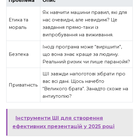
Проблема
Опис
Як навчити машини правил, які для
Етика та
нас очевидні, але невидимі? Це
мораль
завдання прямо-таки із
випробування на виживання.
Іноді програма може “вирішити”,
Безпека
що вона знає краще за людину.
Реальний ризик чи лише паранойя?
ШІ завжди напоготові зібрати про
вас всі дані. Щось начебто
Приватність
“Великого брата”. Занадто схоже на
антиутопію?
Інструменти ШІ для створення
ефективних презентацій у 2025 році