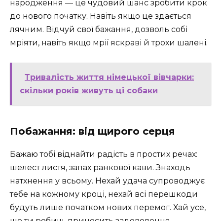
народження — це чудовий шанс зробити крок
до нового початку. Навіть якщо це здається
лячним. Відчуй свої бажання, дозволь собі
мріяти, навіть якщо мрії яскраві й трохи шалені.
Тривалість життя німецької вівчарки:
скільки років живуть ці собаки
Побажання: від щирого серця
Бажаю тобі віднайти радість в простих речах:
шелест листя, запах ранкової кави. Знаходь
натхнення у всьому. Нехай удача супроводжує
тебе на кожному кроці, нехай всі перешкоди
будуть лише початком нових перемог. Хай усе,
що ти робиш, приносить задоволення.