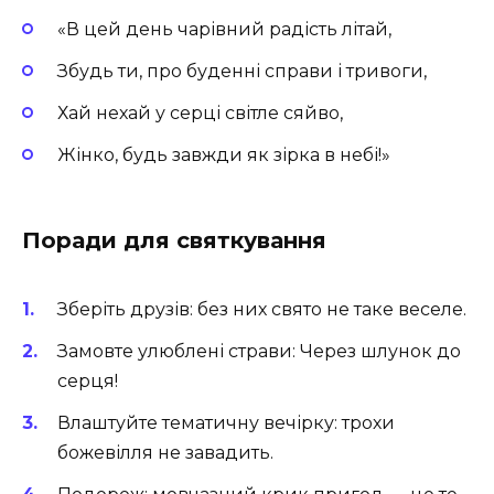
«В цей день чарівний радість літай,
Збудь ти, про буденні справи і тривоги,
Хай нехай у серці світле сяйво,
Жінко, будь завжди як зірка в небі!»
Поради для святкування
Зберіть друзів: без них свято не таке веселе.
Замовте улюблені страви: Через шлунок до
серця!
Влаштуйте тематичну вечірку: трохи
божевілля не завадить.