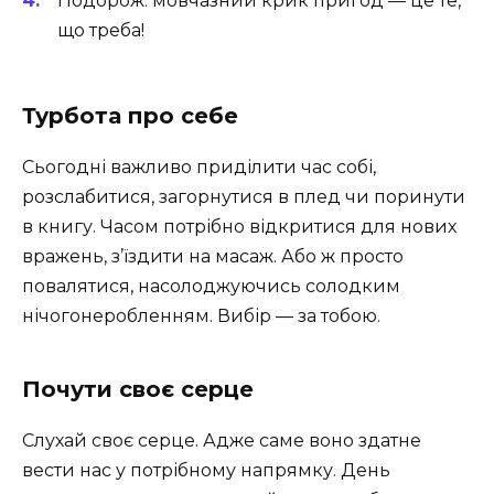
Подорож: мовчазний крик пригод — це те,
що треба!
Турбота про себе
Сьогодні важливо приділити час собі,
розслабитися, загорнутися в плед чи поринути
в книгу. Часом потрібно відкритися для нових
вражень, з’їздити на масаж. Або ж просто
повалятися, насолоджуючись солодким
нічогонеробленням. Вибір — за тобою.
Почути своє серце
Слухай своє серце. Адже саме воно здатне
вести нас у потрібному напрямку. День