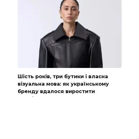
Шість років, три бутики і власна
візуальна мова: як українському
бренду вдалося виростити
преміумсегмент
Шість років, три бутики і власна візуальна
мова: як
0
23