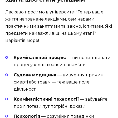
Ласкаво просимо в університет! Тепер ваше
життя наповнене лекціями, семінарами,
практичними заняттями та, звісно, іспитами. Які
предмети найважливіші на цьому етапі?
Варіантів море!
Кримінальний процес
— ви повинні знати
процесуальні нюанси напам’ять.
Судова медицина
— вивчення причин
смерті або травм — теж ваше поле
діяльності.
Криміналістичні технології
— забувайте
про гіпотези, тут потрібні докази.
Психологія
— розуміння поведінки