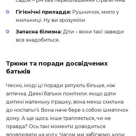
садок – річ без перебільшення стратегічна.
Гігієнічні приладдя:
Рушничок, мило у
мильниці. Ну ви зрозуміли.
Запасна білизна:
Діти – вони такі: завжди
все знадобиться.
Трюки та поради досвідчених
батьків
Чесно, іноді ці поради рятують більше, ніж
аптечка. Деякі батьки помітили: якщо дати
дитині маленьку іграшку, вона менш схильна
до ностальгії. Вона наче бере з собою шматочок
дому. А ще щось інше трапляється, чи не
правда? Ось такі моменти доводиться
вловлювати на ходу. Часом ми забігаємо, коли