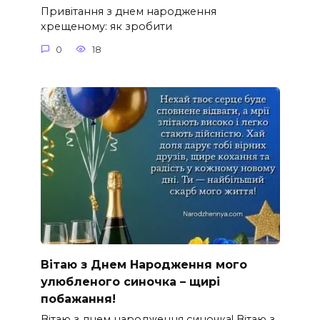
Привітання з днем народження
хрещеному: як зробити
0
18
Вітаю з Днем Народження мого
улюбленого синочка – щирі
побажання!
Вітаю з днем народження синочка! Вітаю з