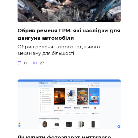
Обрив ременя ГРМ: які наслідки для
двигуна автомобіля
Обрив ременя газорозподільного
механізму для більшості
0
27
Як купити фотоапарат миттєвого