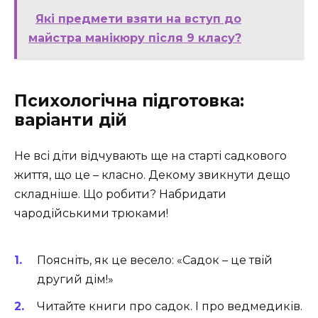
Які предмети взяти на вступ до
майстра манікюру після 9 класу?
Психологічна підготовка:
варіанти дій
Не всі діти відчувають ще на старті садкового
життя, що це – класно. Декому звикнути дещо
складніше. Що робити? Набридати
чародійськими трюками!
Поясніть, як це весело: «Садок – це твій
другий дім!»
Читайте книги про садок. І про ведмедиків.