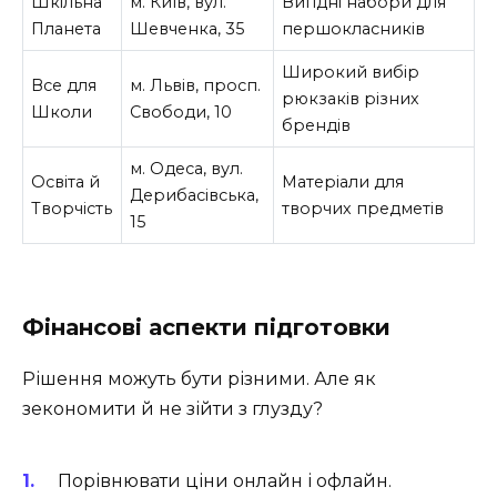
Шкільна
м. Київ, вул.
Вигідні набори для
Планета
Шевченка, 35
першокласників
Широкий вибір
Все для
м. Львів, просп.
рюкзаків різних
Школи
Свободи, 10
брендів
м. Одеса, вул.
Освіта й
Матеріали для
Дерибасівська,
Творчість
творчих предметів
15
Фінансові аспекти підготовки
Рішення можуть бути різними. Але як
зекономити й не зійти з глузду?
Порівнювати ціни онлайн і офлайн.