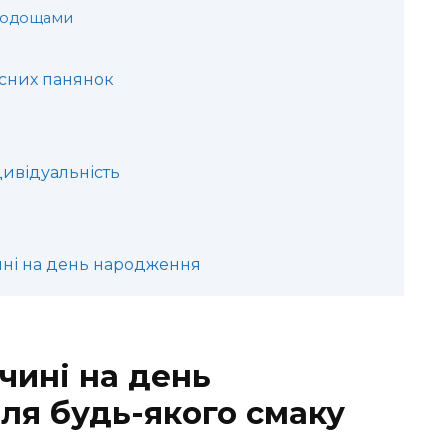
олодощами
сних панянок
дивідуальність
ині на день народження
чині на день
для будь-якого смаку