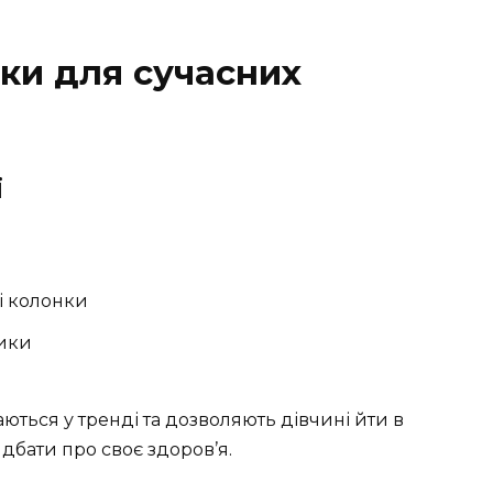
ки для сучасних
ї
і колонки
ники
ються у тренді та дозволяють дівчині йти в
а дбати про своє здоров’я.