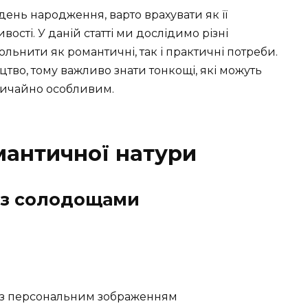
ень народження, варто врахувати як її
вості. У даній статті ми дослідимо різні
ольнити як романтичні, так і практичні потреби.
тво, тому важливо знати тонкощі, які можуть
вичайно особливим.
античної натури
 із солодощами
 з персональним зображенням