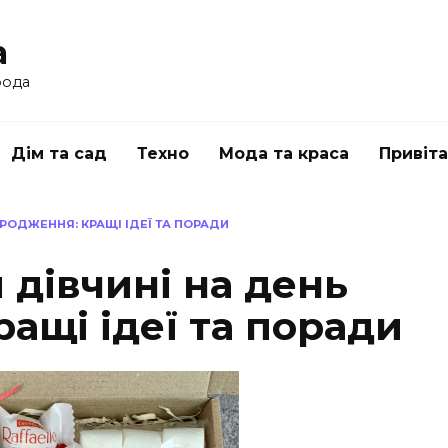
a
рода
Дім та сад
Техно
Мода та краса
Привіт
РОДЖЕННЯ: КРАЩІ ІДЕЇ ТА ПОРАДИ
дівчині на день
ащі ідеї та поради