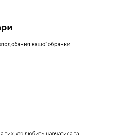
ари
вподобання вашої обранки:
и
 тих, хто любить навчатися та