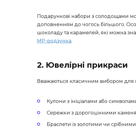
Подарункові набори з солодощами мож
доповненням до чогось більшого. Осо
шоколаду та карамелей, які можна зна
MP-родзунка
.
2. Ювелірні прикраси
Вважаються класичним вибором для по
Кулони з ініціалами або символам
Сережки з дорогоцінними камен
Браслети із золотими чи срібним