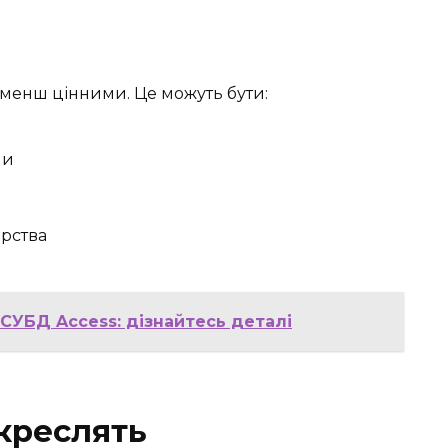
менш цінними. Це можуть бути:
пи
арства
 СУБД Access: дізнайтесь деталі
креслять