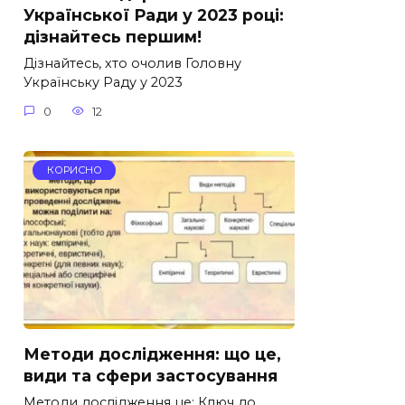
Української Ради у 2023 році:
дізнайтесь першим!
Дізнайтесь, хто очолив Головну
Українську Раду у 2023
0
12
КОРИСНО
Методи дослідження: що це,
види та сфери застосування
Методи дослідження це: Ключ до