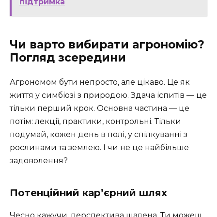
підтримка
Чи варто вибирати агрономію?
Погляд зсередини
Агрономом бути непросто, але цікаво. Це як
життя у симбіозі з природою. Здача іспитів — це
тільки перший крок. Основна частина — це
потім: лекції, практики, контрольні. Тільки
подумай, кожен день в полі, у спілкуванні з
рослинами та землею. І чи не це найбільше
задоволення?
Потенційний кар’єрний шлях
Чесно кажучи, перспектива шалена. Ти можеш