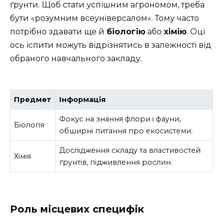
ґрунти. Щоб стати успішним агрономом, треба
бути «розумним всеуніверcалом». Тому часто
потрібно здавати ще й
біологію
або
хімію
. Оці
ось іспити можуть відрізнятись в залежності від
обраного навчального закладу.
Предмет
Інформація
Фокус на знання флори і фауни,
Біологія
обширні питання про екосистеми.
Дослідження складу та властивостей
Хімія
ґрунтів, підживлення рослин.
Роль місцевих специфік