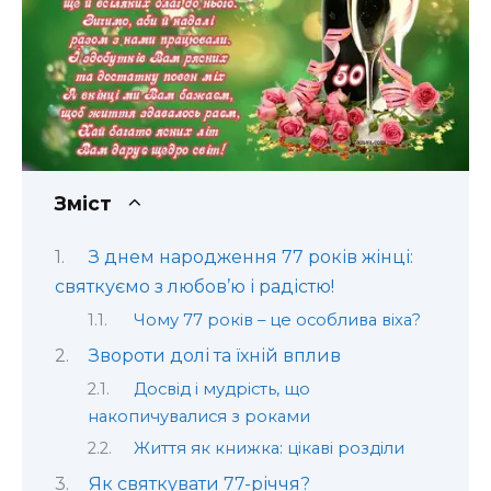
Зміст
З днем народження 77 років жінці:
святкуємо з любов’ю і радістю!
Чому 77 років – це особлива віха?
Звороти долі та їхній вплив
Досвід і мудрість, що
накопичувалися з роками
Життя як книжка: цікаві розділи
Як святкувати 77-річчя?