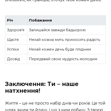
Річ
Побажання
Здоров’я
Залишайся завжди бадьорою
Щастя
Нехай кожна мить приносить радість
Успіхи
Нехай кожен день буде плідним
Досвід
Передавай свою мудрість молодим
Заключення: Ти – наше
натхнення!
Життя – це не просто набір днів чи років. Це той
шлях, яким ти йдеш, і що з ним робиш. З твоєю