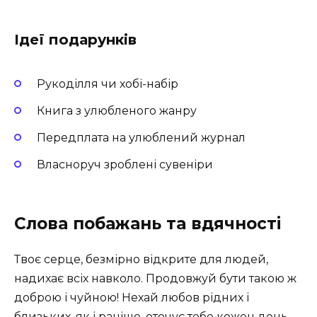
Ідеї подарунків
Рукоділля чи хобі-набір
Книга з улюбленого жанру
Передплата на улюблений журнал
Власноруч зроблені сувеніри
Слова побажань та вдячності
Твоє серце, безмірно відкрите для людей,
надихає всіх навколо. Продовжуй бути такою ж
доброю і чуйною! Нехай любов рідних і
близьких, як і раніше, оточує тебе кожен день.