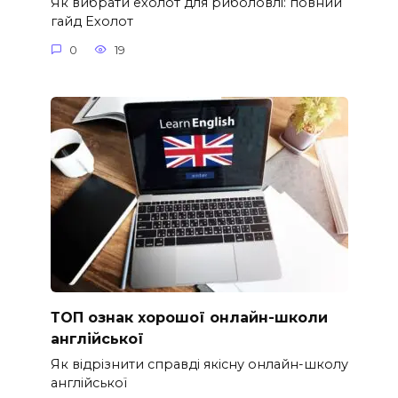
Як вибрати ехолот для риболовлі: повний
гайд Ехолот
0
19
ТОП ознак хорошої онлайн-школи
англійської
Як відрізнити справді якісну онлайн-школу
англійської