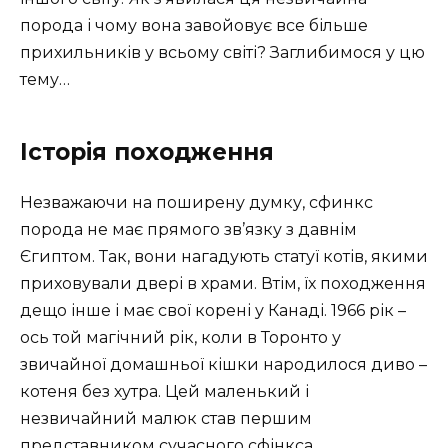
порода і чому вона завойовує все більше
прихильників у всьому світі? Заглибимося у цю
тему…
Історія походження
Незважаючи на поширену думку, сфинкс
порода не має прямого зв’язку з давнім
Єгиптом. Так, вони нагадують статуї котів, якими
приховували двері в храми. Втім, їх походження
дещо інше і має свої корені у Канаді. 1966 рік –
ось той магічний рік, коли в Торонто у
звичайної домашньої кішки народилося диво –
котеня без хутра. Цей маленький і
незвичайний малюк став першим
представником сучасного сфінкса.