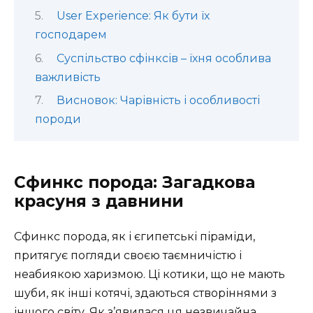
User Experience: Як бути їх
господарем
Суспільство сфінксів – їхня особлива
важливість
Висновок: Чарівність і особливості
породи
Сфинкс порода: Загадкова
красуня з давнини
Сфинкс порода, як і єгипетські піраміди,
притягує погляди своєю таємничістю і
неабиякою харизмою. Ці котики, що не мають
шуби, як інші котячі, здаються створіннями з
іншого світу. Як з’явилася ця незвичайна