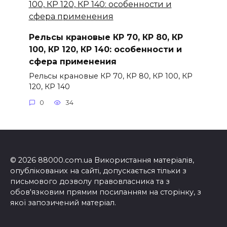
Рельсы крановые КР 70, КР 80, КР
100, КР 120, КР 140: особенности и
сфера применения
Рельсы крановые КР 70, КР 80, КР 100, КР
120, КР 140
0
34
© 2026 88000.com.ua Використання матеріалів,
опублікованих на сайті, допускається тільки з
письмового дозволу правовласника та з
обов'язковим прямим посиланням на сторінку, з
якої запозичений матеріал.