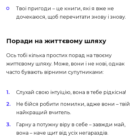
Твої пригоди – це книги, які я вже не
дочекаюся, щоб перечитати знову і знову.
Поради на життєвому шляху
Ось тобі кілька простих порад на твоєму
життєвому шляху. Може, вони і не нові, однак
часто бувають вірними супутниками:
Слухай свою інтуїцію, вона в тебе рідкісна!
Не бійся робити помилки, адже вони – твій
найкращий вчитель.
Гарну а потужну віру в себе – завжди май,
вона – наче щит від усіх негараздів.