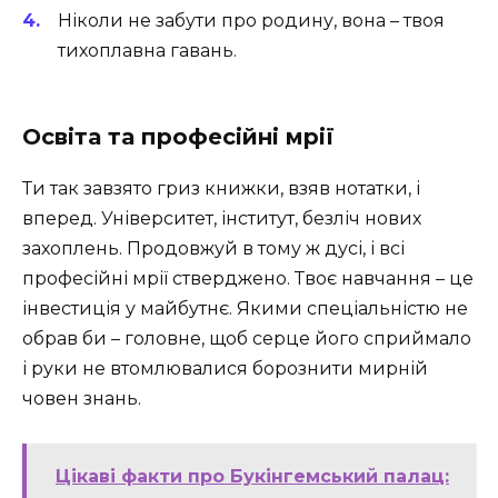
Ніколи не забути про родину, вона – твоя
тихоплавна гавань.
Освіта та професійні мрії
Ти так завзято гриз книжки, взяв нотатки, і
вперед. Університет, інститут, безліч нових
захоплень. Продовжуй в тому ж дусі, і всі
професійні мрії стверджено. Твоє навчання – це
інвестиція у майбутнє. Якими спеціальністю не
обрав би – головне, щоб серце його сприймало
і руки не втомлювалися борознити мирній
човен знань.
Цікаві факти про Букінгемський палац: