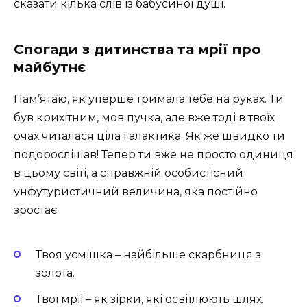
сказати кілька слів із бабусиної душі.
Спогади з дитинства та мрії про
майбутнє
Пам’ятаю, як уперше тримала тебе на руках. Ти
був крихітним, мов пучка, але вже тоді в твоїх
очах читалася ціла галактика. Як же швидко ти
подорослішав! Тепер ти вже не просто одиниця
в цьому світі, а справжній особистісний
унфутуристичний величина, яка постійно
зростає.
Твоя усмішка – найбільше скарбниця з
золота.
Твої мрії – як зірки, які освітлюють шлях.