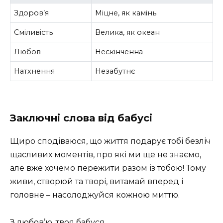
Здоров’я
Міцне, як камінь
Сміливість
Велика, як океан
Любов
Нескінченна
Натхнення
Незабутнє
Заключні слова від бабусі
Щиро сподіваюся, що життя подарує тобі безліч
щасливих моментів, про які ми ще не знаємо,
але вже хочемо пережити разом із тобою! Тому
живи, створюй та творі, витамай вперед і
головне – насолоджуйся кожною миттю.
З любов’ю, твоя бабуся.