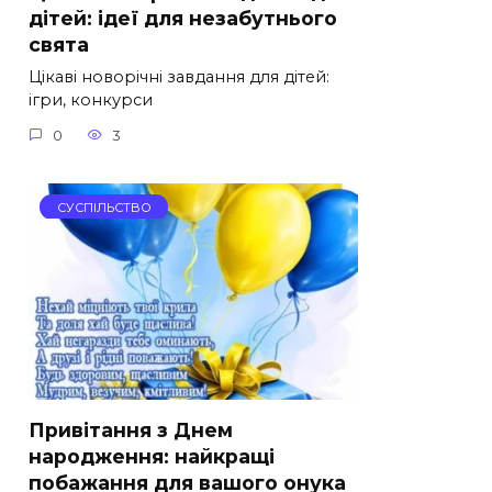
дітей: ідеї для незабутнього
свята
Цікаві новорічні завдання для дітей:
ігри, конкурси
0
3
СУСПІЛЬСТВО
Привітання з Днем
народження: найкращі
побажання для вашого онука