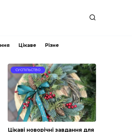
ання
Цікаве
Різне
СУСПІЛЬСТВО
Цікаві новорічні завдання для