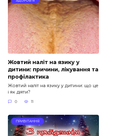
ЗДОРОВ’Я
Жовтий наліт на язику у
дитини: причини, лікування та
профілактика
Жовтий наліт на язику у дитини: що це
і як діяти?
0
11
ПРИВІТАННЯ