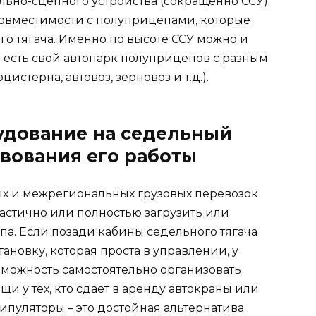
ельно-сцепного устройства (сокращенно ССУ).
 совместимости с полуприцепами, которые
о тягача. Именно по высоте ССУ можно и
е есть свой автопарк полуприцепов с разным
цистерна, автовоз, зерновоз и т.д.).
удование на седельный
вования его работы
х и межрегиональных грузовых перевозок
частично или полностью загрузить или
па. Если позади кабины седельного тягача
ановку, которая проста в управлении, у
зможность самостоятельно организовать
и у тех, кто сдает в аренду автокраны или
пуляторы – это достойная альтернатива