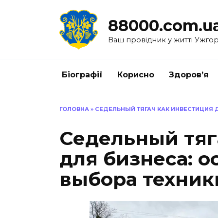
Перейти
до
88000.com.u
вмісту
Ваш провідник у житті Ужго
Біографії
Корисно
Здоров’я
ГОЛОВНА
»
СЕДЕЛЬНЫЙ ТЯГАЧ КАК ИНВЕСТИЦИЯ 
Седельный тяг
для бизнеса: 
выбора техник