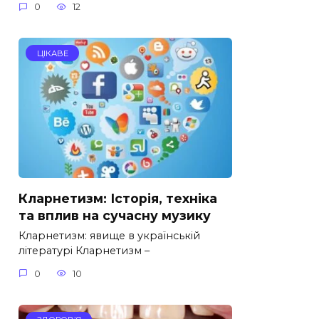
0
12
ЦІКАВЕ
Кларнетизм: Історія, техніка
та вплив на сучасну музику
Кларнетизм: явище в українській
літературі Кларнетизм –
0
10