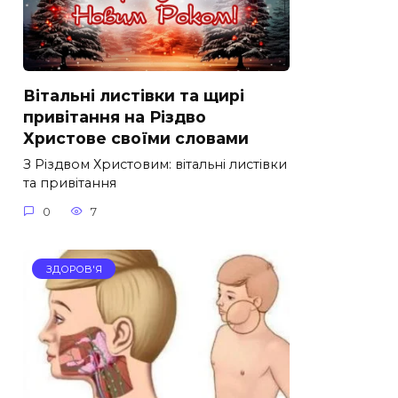
Вітальні листівки та щирі
привітання на Різдво
Христове своїми словами
З Різдвом Христовим: вітальні листівки
та привітання
0
7
ЗДОРОВ'Я