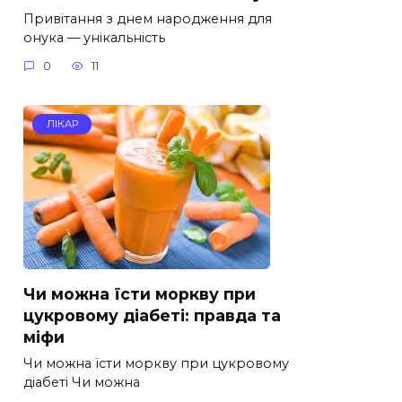
Привітання з днем народження для
онука — унікальність
0
11
ЛІКАР
Чи можна їсти моркву при
цукровому діабеті: правда та
міфи
Чи можна їсти моркву при цукровому
діабеті Чи можна