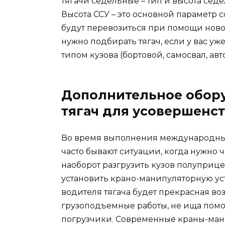
тягачи седельные – тип и высота сед
Высота ССУ – это основной параметр
будут перевозиться при помощи новог
нужно подбирать тягач, если у вас уж
типом кузова (бортовой, самосвал, авто
Дополнительное обор
тягач для усовершенст
Во время выполнения международны
часто бывают ситуации, когда нужно 
наоборот разгрузить кузов полуприце
установить крано-манипуляторную уст
водителя тягача будет прекрасная во
грузоподъемные работы, не ища помощ
погрузчики. Современные краны-мани