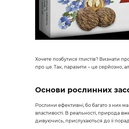
Хочете позбутися глистів? Визнати п
про це. Так, паразити – це серйозно, але
Основи рослинних засо
Рослини ефективні, бо багато з них м
властивості. В реальності, природа вж
дивуючись, прислухаються до її порад