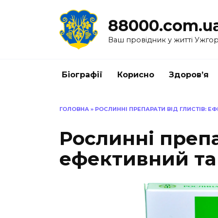
Перейти
до
88000.com.u
вмісту
Ваш провідник у житті Ужго
Біографії
Корисно
Здоров’я
ГОЛОВНА
»
РОСЛИННІ ПРЕПАРАТИ ВІД ГЛИСТІВ: Е
Рослинні препа
ефективний та