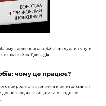
роблему першочергово. Забагато дурниць чути
 паніка зайва. Далі – дія.
бів: чому це працює?
ають природні антисептичні й антигельмінтні
е давно знає, як захищатися. А люди, не
.