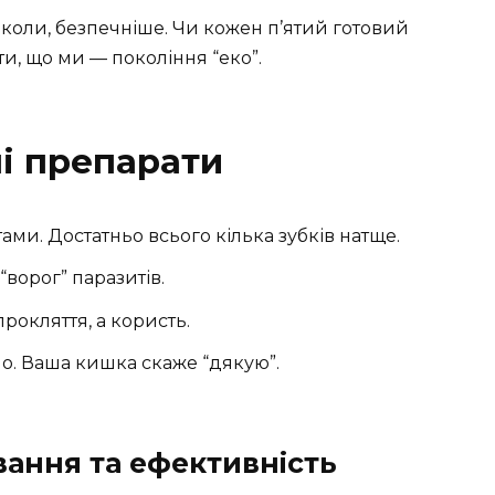
нколи, безпечніше. Чи кожен п’ятий готовий
и, що ми — покоління “еко”.
і препарати
ми. Достатньо всього кілька зубків натще.
“ворог” паразитів.
рокляття, а користь.
о. Ваша кишка скаже “дякую”.
вання та ефективність