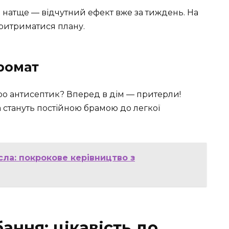
 натще — відчутний ефект вже за тиждень. На
ритриматися плану.
аромат
 про антисептик? Вперед в дім — притерли!
 стануть постійною брамою до легкої
сла: покрокове керівництво з
ання: цікавість до