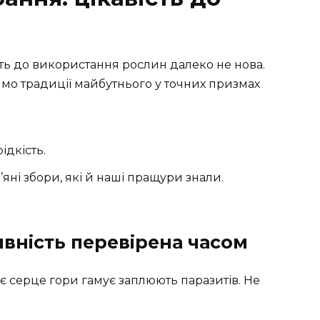
ть до використання рослин далеко не нова.
ймо традиції майбутнього у точних призмах
ідкість.
’яні збори, які й наші пращури знали.
ивність перевірена часом
нє серце гори гамує заплюють паразитів. Не