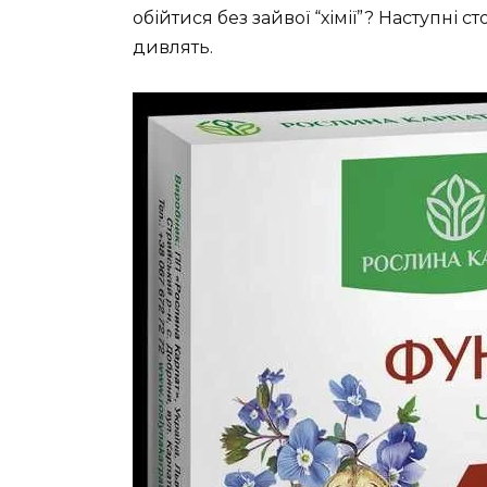
обійтися без зайвої “хімії”? Наступні
дивлять.