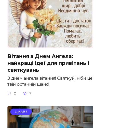
Вітання з Днем Ангела:
найкращі ідеї для привітань і
святкувань
З днем ангела вітання! Святкуй, ніби це
твій останній шанс!
0
7
ЦІКАВЕ