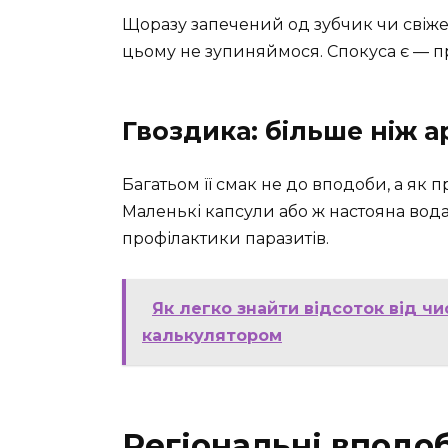
Щоразу запечений од зубчик чи свіже
цьому не зупиняймося. Спокуса є — п
Гвоздика: більше ніж 
Багатьом її смак не до вподоби, а як
Маленькі капсули або ж настояна вода
профілактики паразитів.
Як легко знайти відсоток від чи
калькулятором
Регіональні вподоб