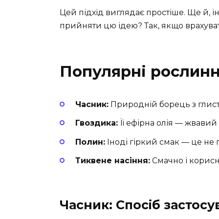
Цей підхід виглядає простіше. Ще й, і
прийняти цю ідею? Так, якщо врахуват
Популярні рослинн
Часник:
Природній борець з глиста
Гвоздика:
Її ефірна олія — жвавий 
Полин:
Іноді гіркий смак — це не п
Тиквене насіння:
Смачно і корисн
Часник: Спосіб застосу