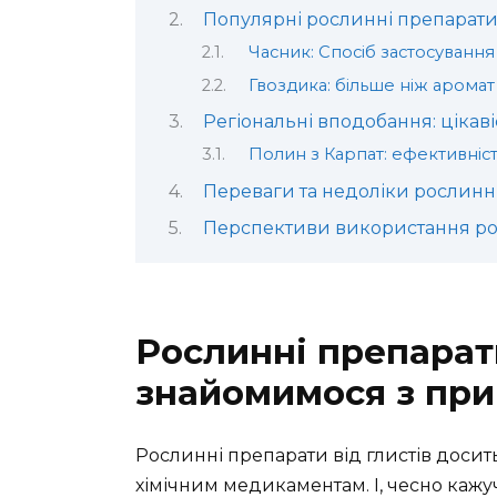
Популярні рослинні препарат
Часник: Спосіб застосування
Гвоздика: більше ніж аромат
Регіональні вподобання: цікав
Полин з Карпат: ефективніс
Переваги та недоліки рослинн
Перспективи використання ро
Рослинні препарати
знайомимося з пр
Рослинні препарати від глистів досит
хімічним медикаментам. І, чесно кажу