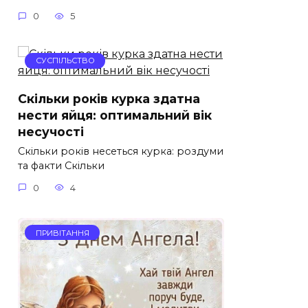
0
5
СУСПІЛЬСТВО
Скільки років курка здатна
нести яйця: оптимальний вік
несучості
Скільки років несеться курка: роздуми
та факти Скільки
0
4
ПРИВІТАННЯ