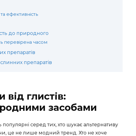
и
 та ефективність
ість до природного
ть перевірена часом
их препаратів
слинних препаратів
 від глистів:
иродними засобами
ь популярні серед тих, хто шукає альтернативу
чи, це не лише модний тренд. Хто не хоче