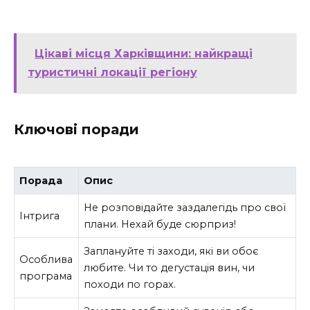
Цікаві місця Харківщини: найкращі
туристичні локації регіону
Ключові поради
Порада
Опис
Не розповідайте заздалегідь про свої
Інтрига
плани. Нехай буде сюрприз!
Заплануйте ті заходи, які ви обоє
Особлива
любите. Чи то дегустація вин, чи
програма
походи по горах.