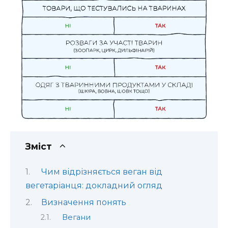
Зміст
Чим відрізняється веган від
вегетаріанця: докладний огляд
Визначення понять
Вегани