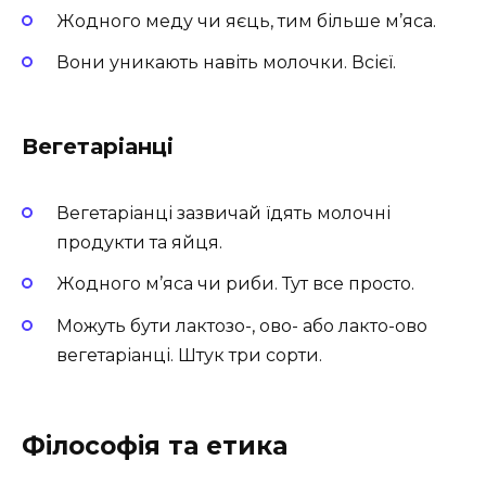
Жодного меду чи яєць, тим більше м’яса.
Вони уникають навіть молочки. Всієї.
Вегетаріанці
Вегетаріанці зазвичай їдять молочні
продукти та яйця.
Жодного м’яса чи риби. Тут все просто.
Можуть бути лактозо-, ово- або лакто-ово
вегетаріанці. Штук три сорти.
Філософія та етика