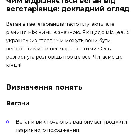
Чим відрізняється веган від
вегетаріанця: докладний огляд
Веганів і вегетаріанців часто плутають, але
різниця між ними є значною. Як щодо місцевих
українських страв? Чи можуть вони бути
веганськими чи вегетаріанськими? Ось
розгорнута розповідь про це все. Читаємо до
кінця!
Визначення понять
Вегани
Вегани виключають з раціону всі продукти
тваринного походження.