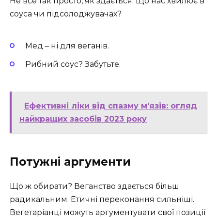
Не все так просто, як здається. Що нас хвилює в
соуса чи підсолоджувачах?
Мед – ні для веганів.
Рибний соус? Забутьте.
Ефективні ліки від спазму м'язів: огляд
найкращих засобів 2023 року
Потужні аргументи
Що ж обирати? Веганство здається більш
радикальним. Етичні переконання сильніші.
Вегетаріанці можуть аргументувати свої позиції