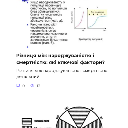
Різниця між народжуваністю і
смертністю: які ключові фактори?
Різниця між народжуваністю і смертністю:
детальний
0
13