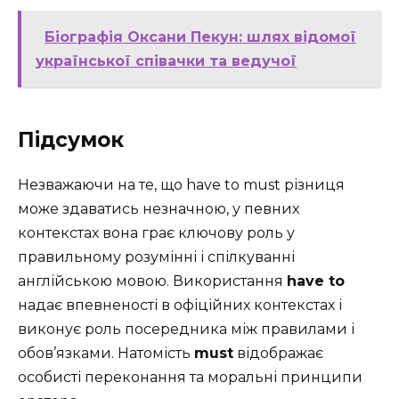
Біографія Оксани Пекун: шлях відомої
української співачки та ведучої
Підсумок
Незважаючи на те, що have to must різниця
може здаватись незначною, у певних
контекстах вона грає ключову роль у
правильному розумінні і спілкуванні
англійською мовою. Використання
have to
надає впевненості в офіційних контекстах і
виконує роль посередника між правилами і
обов’язками. Натомість
must
відображає
особисті переконання та моральні принципи