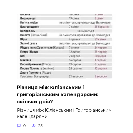
Різниця між юліанським і
григоріанським календарями:
скільки днів?
Різниця між Юліанським і Григоріанським
календарями
0
25