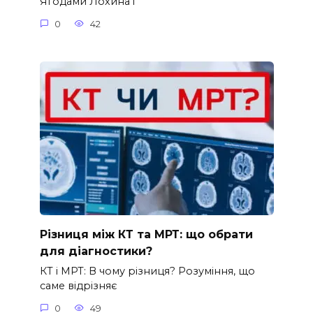
Ягодами Лохина і
0
42
Різниця між КТ та МРТ: що обрати
для діагностики?
КТ і МРТ: В чому різниця? Розуміння, що
саме відрізняє
0
49