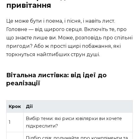
привітання
Це може бути і поема, і пісня, і навіть лист.
Головне — від щирого серця. Включіть те, про
що знаєте лише ви. Може, розповідь про спільні
пригоди? Або ж прості щирі побажання, які
торкнуться найглибших струн душі.
Вітальна листівка: від ідеї до
реалізації
Крок
Дії
Вибір теми: які риси ювілярки ви хочете
1
підкреслити?
Підбір слів: подумайте про компліменти та