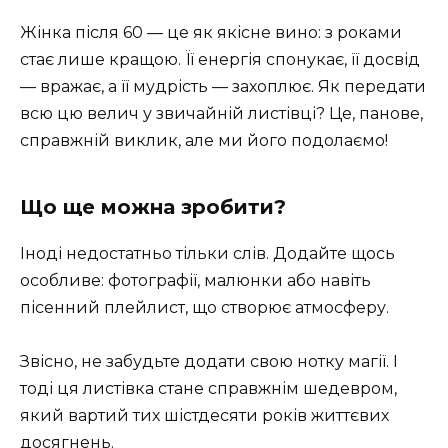
Жінка після 60 — це як якісне вино: з роками
стає лише кращою. Її енергія спонукає, її досвід
— вражає, а її мудрість — захоплює. Як передати
всю цю велич у звичайній листівці? Це, панове,
справжній виклик, але ми його подолаємо!
Що ще можна зробити?
Іноді недостатньо тільки слів. Додайте щось
особливе: фотографії, малюнки або навіть
пісенний плейлист, що створює атмосферу.
Звісно, не забудьте додати свою нотку магії. І
тоді ця листівка стане справжнім шедевром,
який вартий тих шістдесяти років життєвих
досягнень.