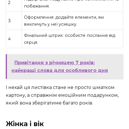
2
побажання.
Оформлення: додайте елементи, які
3
викличуть у неї усмішку.
Фінальний штрих: особисте послання від
4
серця.
Привітання з річницею 7 років:
найкращі слова для особливого дня
І нехай ця листівка стане не просто шматком
картону, а справжнім емоційним подарунком,
який вона зберігатиме багато років.
Жінка і вік