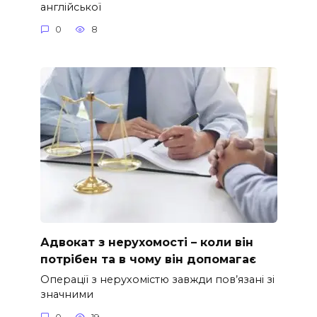
англійської
0
8
Адвокат з нерухомості – коли він
потрібен та в чому він допомагає
Операції з нерухомістю завжди пов’язані зі
значними