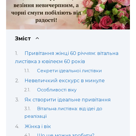
Зміст
Привітання жінці 60 річчям: вітальна
листівка з ювілеєм 60 років
Секрети ідеальної листівки
Невеличкий екскурс в минуле
Особливості віку
Як створити ідеальне привітання
Вітальна листівка: від ідеї до
реалізації
Жінка і вік
Що ще можна зробити?