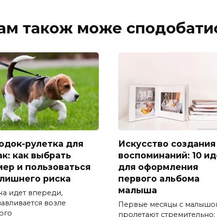
ам також може сподобати
одок-рулетка для
Искусство создания
ак: как выбрать
воспоминаний: 10 и
мер и пользоваться
для оформления
 лишнего риска
первого альбома
малыша
ка идет впереди,
навливается возле
Первые месяцы с малышо
ого
пролетают стремительно: