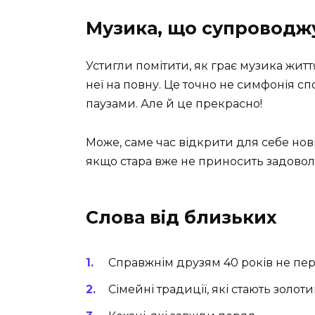
Музика, що супроводж
Устигли помітити, як грає музика житт
неї на повну. Це точно не симфонія с
паузами. Але й це прекрасно!
Може, саме час відкрити для себе нові
якщо стара вже не приносить задово
Слова від близьких
Справжнім друзям 40 років не пе
Сімейні традиції, які стають золот