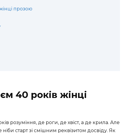
 жінці прозою
у
єм 40 років жінці
ків розуміння, де роги, де хвіст, а де крила. Але
 ніби старт зі смішним реквізитом досвіду. Як