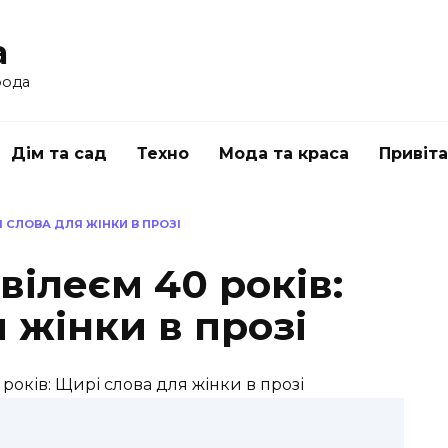
a
рода
Дім та сад
Техно
Мода та краса
Привіт
І СЛОВА ДЛЯ ЖІНКИ В ПРОЗІ
вілеєм 40 років:
 жінки в прозі