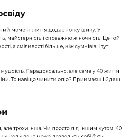
освіду
жний момент життя додає нотку шику. У
ь, майстерність і справжню жіночність. Це той
сті, а сміливості більше, ніж сумнівів. І тут
 мудрість. Парадоксально, але саме у 40 життя
зміни. То навіщо чинити опір? Приймаєш і йдеш
ри
, але трохи інша. Чи просто під іншим кутом. 40
ки, коли вона може дозволити собі бути