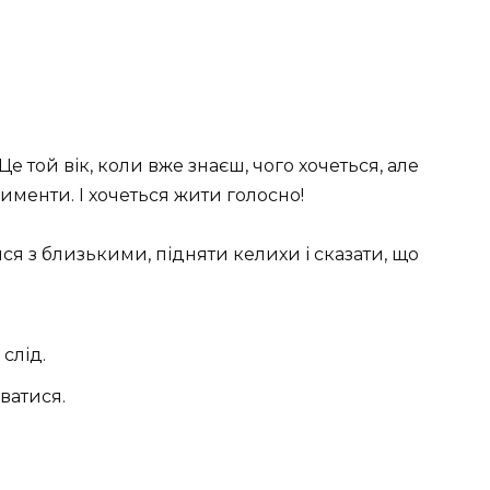
Це той вік, коли вже знаєш, чого хочеться, але
именти. І хочеться жити голосно!
ися з близькими, підняти келихи і сказати, що
слід.
ватися.