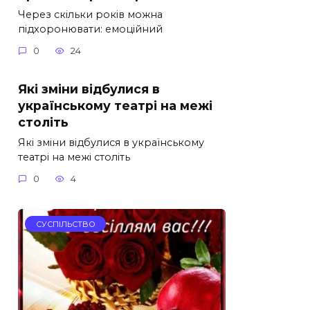
Через скільки років можна
підхоронювати: емоційний
0
24
Які зміни відбулися в
українському театрі на межі
століть
Які зміни відбулися в українському
театрі на межі століть
0
4
СУСПІЛЬСТВО