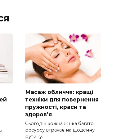
ся
Масаж обличчя: кращі
дей
техніки для повернення
пружності, краси та
здоров’я
Сьогодні кожна жінка багато
ресурсу втрачає на щоденну
м
рутину.