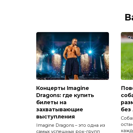
В
Концерты Imagine
Пов
Dragons: где купить
соб
билеты на
раз
захватывающие
без
выступления
Соба
оста
Imagine Dragons – это одна из
кажд
самых успешных рок-групп