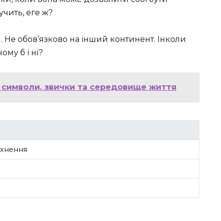
учить, еге ж?
Не обов’язково на інший континент. Інколи
ому б і ні?
: символи, звички та середовище життя
тхнення