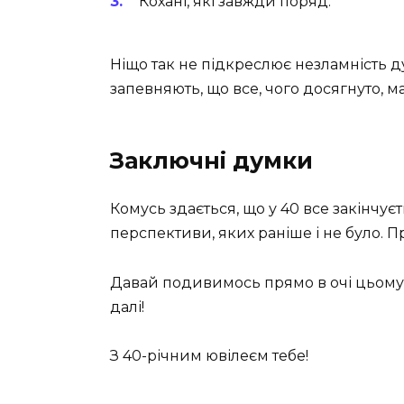
Кохані, які завжди поряд.
Ніщо так не підкреслює незламність д
запевняють, що все, чого досягнуто, ма
Заключні думки
Комусь здається, що у 40 все закінчуєт
перспективи, яких раніше і не було. П
Давай подивимось прямо в очі цьому 
далі!
З 40-річним ювілеєм тебе!