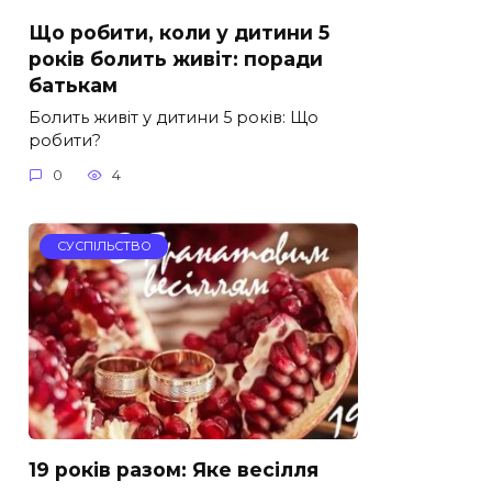
Що робити, коли у дитини 5
років болить живіт: поради
батькам
Болить живіт у дитини 5 років: Що
робити?
0
4
СУСПІЛЬСТВО
19 років разом: Яке весілля