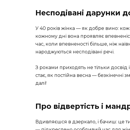
Несподівані дарунки д
У 40 років жінка — як добре вино: ко
кожному дні вона проявляє впевненіст
час, коли впевненості більше, ніж наївно
народжуються несподівані речі.
З роками приходять не тільки досвід і
стає, як постійна весна — безкінечні 
далі!
Про відвертість і манд
Вдивляєшся в дзеркало, і бачиш: це ти
— підкреслено особливий час для жін