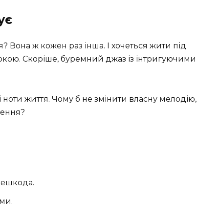
ує
я? Вона ж кожен раз інша. І хочеться жити під
покою. Скоріше, буремний джаз із інтригуючими
 ноти життя. Чому б не змінити власну мелодію,
лення?
решкода.
ими.