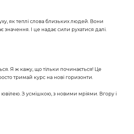
уху, як теплі слова близьких людей. Вони
є значення. І це надає сили рухатися далі.
ься. Я ж кажу, що тільки починається! Це
росто тримай курс на нові горизонти.
ювілею. З усмішкою, з новими мріями. Вгору і