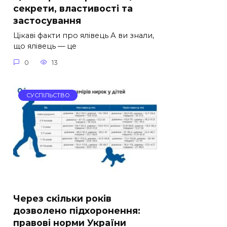
секрети, властивості та
застосування
Цікаві факти про ялівець А ви знали,
що ялівець — це
0
13
СУСПІЛЬСТВО
Через скільки років
дозволено підхоронення:
правові норми України