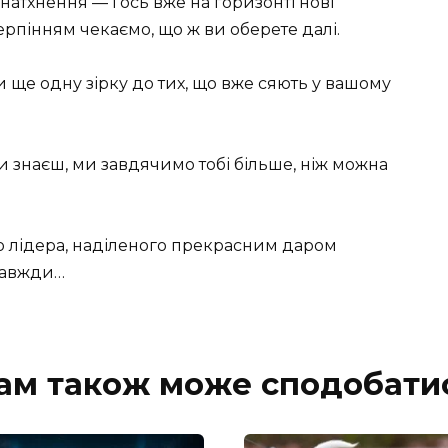
тхнення — і ось вже на горизонті нові
ерпінням чекаємо, що ж ви оберете далі.
 ще одну зірку до тих, що вже сяють у вашому
ти знаєш, ми завдячимо тобі більше, ніж можна
о лідера, наділеного прекрасним даром
 Завжди…
ам також може сподобати