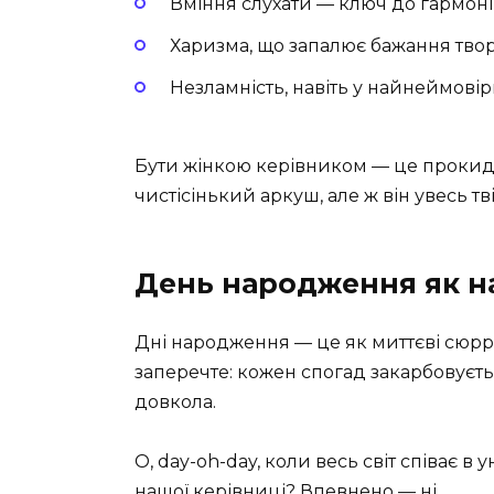
Вміння слухати — ключ до гармоні
Харизма, що запалює бажання тво
Незламність, навіть у найнеймовір
Бути жінкою керівником — це прокида
чистісінький аркуш, але ж він увесь тв
День народження як н
Дні народження — це як миттєві сюрре
заперечте: кожен спогад закарбовуєтьс
довкола.
О, day-oh-day, коли весь світ співає в 
нашої керівниці? Впевнено — ні.