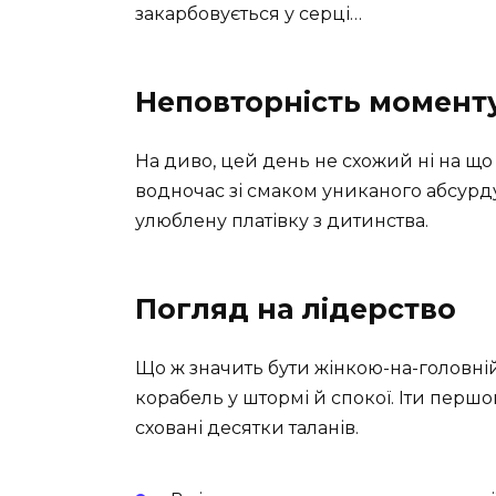
закарбовується у серці…
Неповторність момент
На диво, цей день не схожий ні на що 
водночас зі смаком униканого абсурду
улюблену платівку з дитинства.
Погляд на лідерство
Що ж значить бути жінкою-на-головній
корабель у штормі й спокої. Іти першо
сховані десятки таланів.