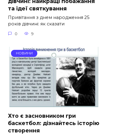
дівчині: найкращі побажання
та ідеї святкування
Привітання з днем народження 25
років дівчині: як сказати
0
9
НОВИНИ
Хто є засновником гри
баскетбол: дізнайтесь історію
створення