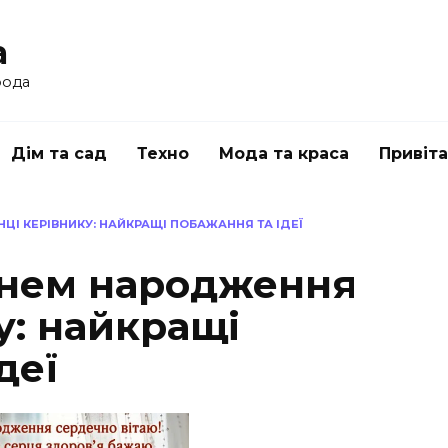
a
рода
Дім та сад
Техно
Мода та краса
Привіт
ЦІ КЕРІВНИКУ: НАЙКРАЩІ ПОБАЖАННЯ ТА ІДЕЇ
днем народження
у: найкращі
деї