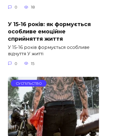
0
18
У 15-16 років: як формується
особливе емоційне
сприйняття життя
У 15-16 років формується особливе
відчуття У житті
0
15
СУСПІЛЬСТВО