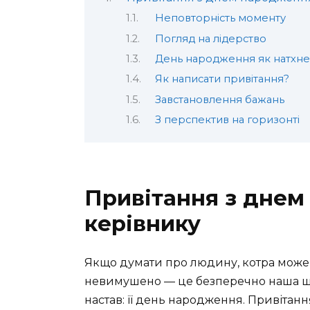
Неповторність моменту
Погляд на лідерство
День народження як натхн
Як написати привітання?
Завстановлення бажань
З перспектив на горизонті
Привітання з днем
керівнику
Якщо думати про людину, котра може 
невимушено — це безперечно наша 
настав: її день народження. Привітанн