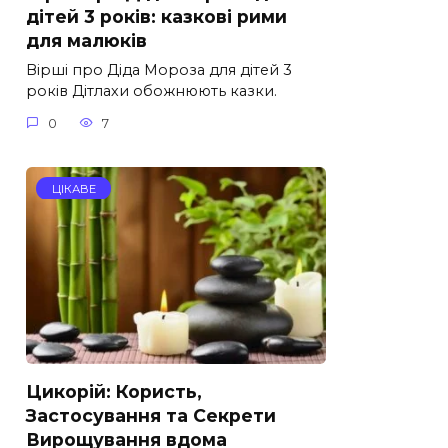
дітей 3 років: казкові рими
для малюків
Вірші про Діда Мороза для дітей 3
років Дітлахи обожнюють казки.
0
7
ЦІКАВЕ
Цикорій: Користь,
Застосування та Секрети
Вирощування вдома