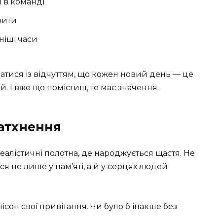
ї в команді
рити
ніші часи
тися із відчуттям, що кожен новий день — це
ій. І вже що помістиш, те має значення.
атхнення
алістичні полотна, де народжується щастя. Не
я не лише у пам’яті, а й у серцях людей
унісон свої привітання. Чи було б інакше без