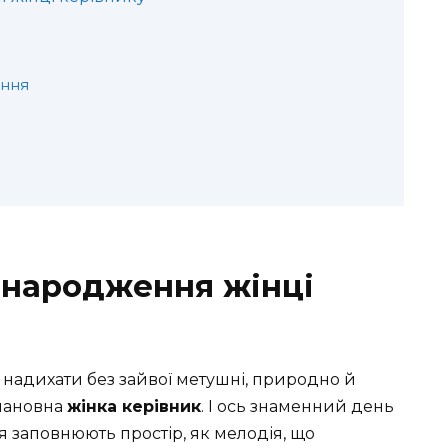
ення
 народження жінці
надихати без зайвої метушні, природно й
шановна
жінка керівник
. І ось знаменний день
я заповнюють простір, як мелодія, що