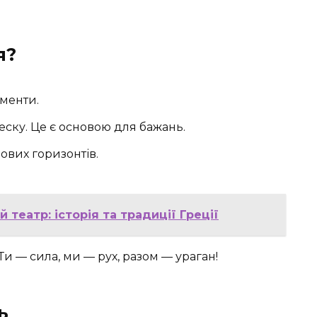
я?
менти.
ску. Це є основою для бажань.
нових горизонтів.
 театр: історія та традиції Греції
Ти — сила, ми — рух, разом — ураган!
ь