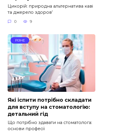
Цикорій: природна альтернатива каві
та джерело здоров’
0
9
РІЗНЕ
Які іспити потрібно складати
для вступу на стоматологію:
детальний гід
Що потрібно здавати на стоматолога:
основи професії