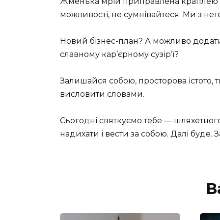
Жменька мрій приправлена краплею на
можливості, не сумнівайтеся. Ми з нет
Новий бізнес-план? А можливо додати
славному кар’єрному сузір’ї?
Залишайся собою, просторова істото, 
висловити словами.
Сьогодні святкуємо тебе — шляхетног
надихати і вести за собою. Далі буде.
В