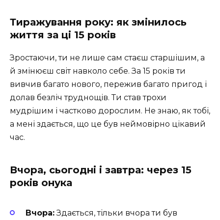
Тиражування року: як змінилось
життя за ці 15 років
Зростаючи, ти не лише сам стаєш старшішим, а
й змінюєш світ навколо себе. За 15 років ти
вивчив багато нового, пережив багато пригод і
долав безліч труднощів. Ти став трохи
мудрішим і частково дорослим. Не знаю, як тобі,
а мені здається, що це був неймовірно цікавий
час.
Вчора, сьогодні і завтра: через 15
років онука
Вчора:
Здається, тільки вчора ти був