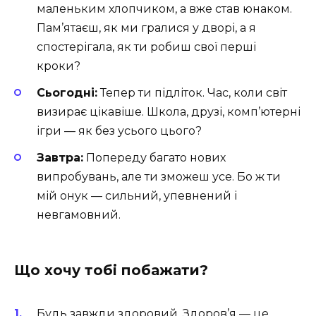
маленьким хлопчиком, а вже став юнаком.
Пам’ятаєш, як ми гралися у дворі, а я
спостерігала, як ти робиш свої перші
кроки?
Сьогодні:
Тепер ти підліток. Час, коли світ
визирає цікавіше. Школа, друзі, комп’ютерні
ігри — як без усього цього?
Завтра:
Попереду багато нових
випробувань, але ти зможеш усе. Бо ж ти
мій онук — сильний, упевнений і
невгамовний.
Що хочу тобі побажати?
Будь завжди здоровий. Здоров’я — це