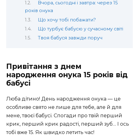
Вчора, сьогодні і завтра: через 15
років онука
Що хочу тобі побажати?
Що турбує бабусю у сучасному світі
Твоя бабуся завжди поруч
Привітання з днем
народження онука 15 років від
бабусі
Люба дітино! День народження онука — це
особливе свято не лише для тебе, але й для
мене, твоєї бабусі. Спогади про твій перший
крик, перший крик радості, перший зуб… І ось
тобі вже 15. Як швидко летить час!