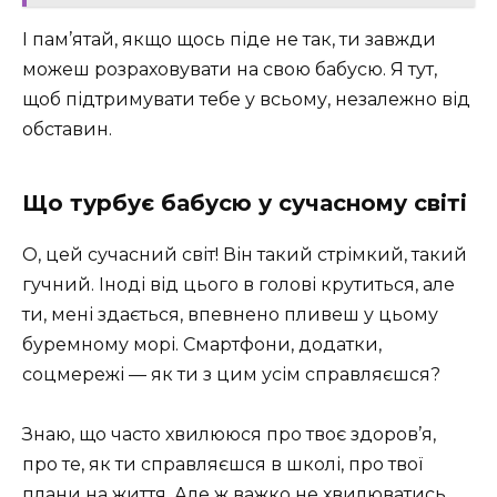
І пам’ятай, якщо щось піде не так, ти завжди
можеш розраховувати на свою бабусю. Я тут,
щоб підтримувати тебе у всьому, незалежно від
обставин.
Що турбує бабусю у сучасному світі
О, цей сучасний світ! Він такий стрімкий, такий
гучний. Іноді від цього в голові крутиться, але
ти, мені здається, впевнено пливеш у цьому
буремному морі. Смартфони, додатки,
соцмережі — як ти з цим усім справляєшся?
Знаю, що часто хвилююся про твоє здоров’я,
про те, як ти справляєшся в школі, про твої
плани на життя. Але ж важко не хвилюватись,