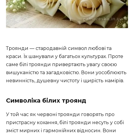
Троянди — стародавній символ любові та
краси. Їх шанували у багатьох культурах. Проте
саме білі троянди привертають увагу своєю
вишуканістю та загадковістю. Вони уособлюють
невинність, душевну чистоту і щирість намірів.
Символіка білих троянд
У той час як червоні троянди говорять про
пристрасну кохання, білі троянди несуть у собі
зміст мирних і гармонійних відносин. Вони