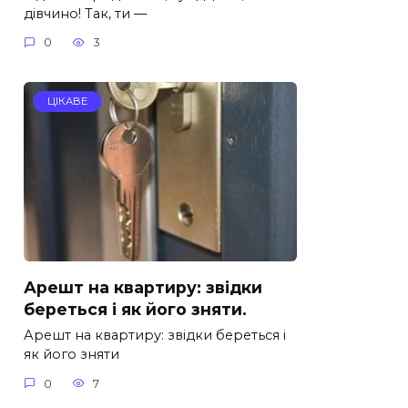
дівчино! Так, ти —
0
3
ЦІКАВЕ
Арешт на квартиру: звідки
береться i як його зняти.
Арешт на квартиру: звідки береться i
як його зняти
0
7