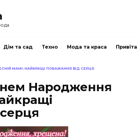
a
рода
Дім та сад
Техно
Мода та краса
Привіт
СНІЙ МАМІ: НАЙКРАЩІ ПОБАЖАННЯ ВІД СЕРЦЯ
Днем Народження
найкращі
 серця