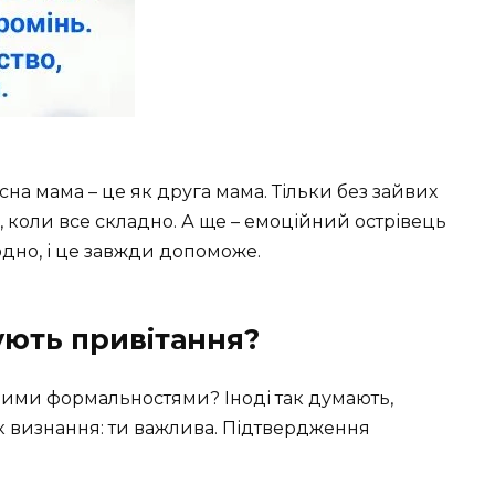
сна мама – це як друга мама. Тільки без зайвих
, коли все складно. А ще – емоційний острівець
одно, і це завжди допоможе.
ують привітання?
рними формальностями? Іноді так думають,
к визнання: ти важлива. Підтвердження