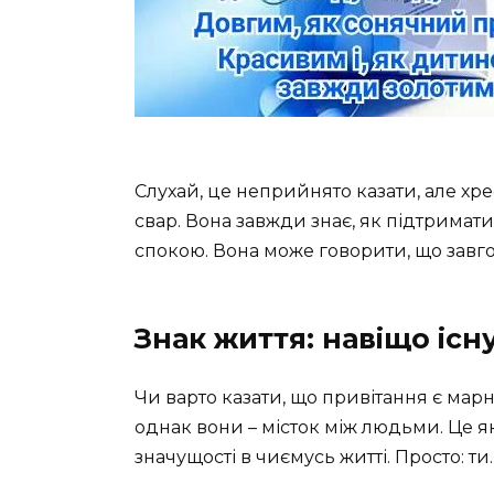
Слухай, це неприйнято казати, але хре
свар. Вона завжди знає, як підтримати
спокою. Вона може говорити, що завг
Знак життя: навіщо існ
Чи варто казати, що привітання є ма
однак вони – місток між людьми. Це я
значущості в чиємусь житті. Просто: ти.