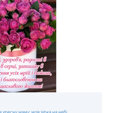
хресну маму: мов зірка на небі