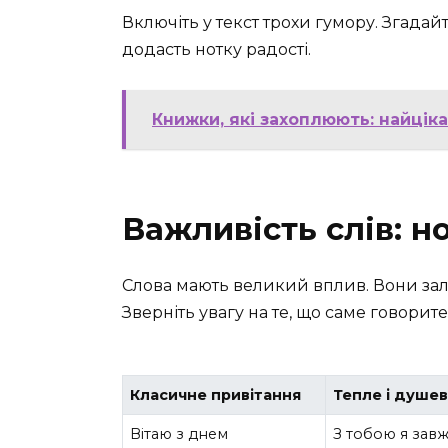
Включіть у текст трохи гумору. Згадай
додасть нотку радості.
Книжки, які захоплюють: найцік
Важливість слів: но
Слова мають великий вплив. Вони зали
Зверніть увагу на те, що саме говорит
Класичне привітання
Тепле і душев
Вітаю з днем
З тобою я зав