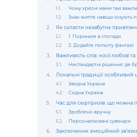
Чому хресні мами такі важли
Знак життя: навіщо існують 
Як скласти незабутнє привітан
1. Пориньте в спогади
2. Додайте польоту фантазії
Важливість слів: носії любові та 
Нестандартні рішення: де б
Локальні традиції: особливий
Західна Україна
Східна Україна
Час для сюрпризів: що можна 
Зроблено вручну
Персоналізовані сувеніри
Заключення: емоційний зв’язо