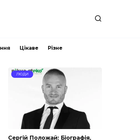
ання
Цікаве
Різне
ЛЮДИ
Сергій Положай: Біографія,