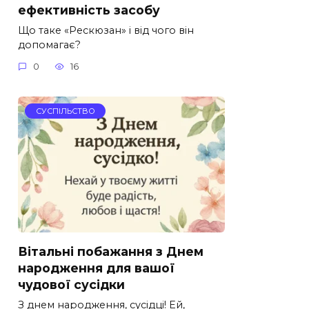
ефективність засобу
Що таке «Рескюзан» і від чого він
допомагає?
0
16
СУСПІЛЬСТВО
Вітальні побажання з Днем
народження для вашої
чудової сусідки
З днем народження, сусідці! Ей,