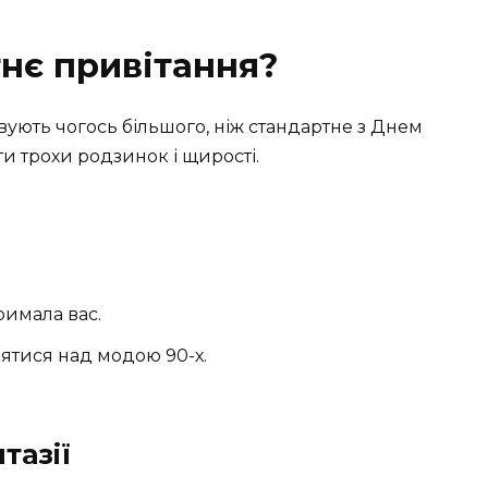
тнє привітання?
вують чогось більшого, ніж стандартне з Днем
и трохи родзинок і щирості.
римала вас.
іятися над модою 90-х.
тазії