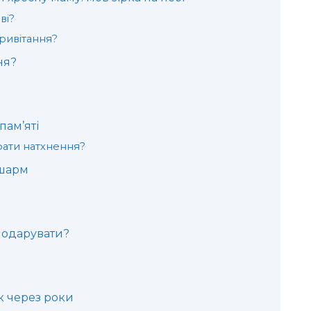
ві?
привітання?
ня?
пам’яті
рати натхнення?
 шарм
подарувати?
к через роки