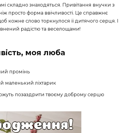
самі складно знаходяться. Привітання внучки з
іж просто форма ввічливості. Це справжнє
щоб кожне слово торкнулося її дитячого серця. І
овнений радістю та веселощами!
вість, моя люба
ний промінь
ній маленький ліхтарик
можуть позаздрити твоєму доброму серцю