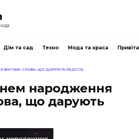
a
рода
Дім та сад
Техно
Мода та краса
Привіт
Я ВНУЧКИ: СЛОВА, ЩО ДАРУЮТЬ РАДІСТЬ
Днем народження
ова, що дарують