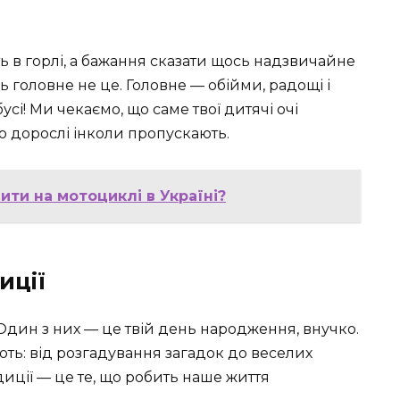
ють в горлі, а бажання сказати щось надзвичайне
нь головне не це. Головне — обійми, радощі і
і! Ми чекаємо, що саме твої дитячі очі
що дорослі інколи пропускають.
ити на мотоциклі в Україні?
иції
. Один з них — це твій день народження, внучко.
ють: від розгадування загадок до веселих
иції — це те, що робить наше життя