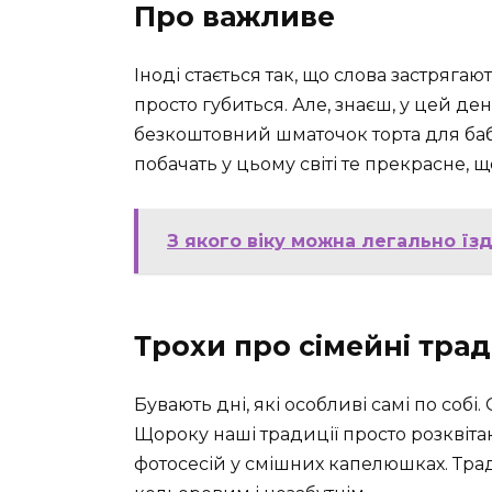
Про важливе
Іноді стається так, що слова застряга
просто губиться. Але, знаєш, у цей де
безкоштовний шматочок торта для бабус
побачать у цьому світі те прекрасне, 
З якого віку можна легально їзд
Трохи про сімейні трад
Бувають дні, які особливі самі по собі
Щороку наші традиції просто розквіта
фотосесій у смішних капелюшках. Трад