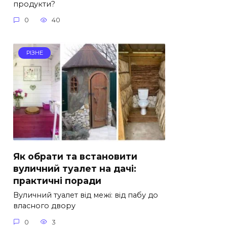
продукти?
0
40
РІЗНЕ
Як обрати та встановити
вуличний туалет на дачі:
практичні поради
Вуличний туалет від межі: від пабу до
власного двору
0
3