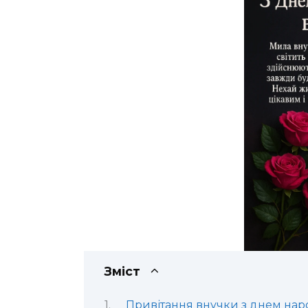
Зміст
Привітання внучки з днем наро