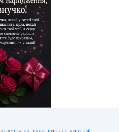
дження: від душі, щиро і з гумором!