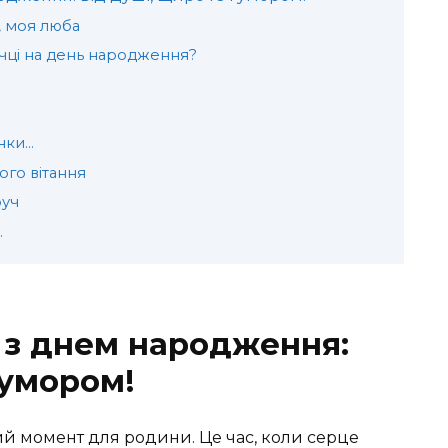
, моя люба
чці на день народження?
унки…
го вітання
руч
…
 з днем народження:
гумором!
 момент для родини. Це час, коли серце