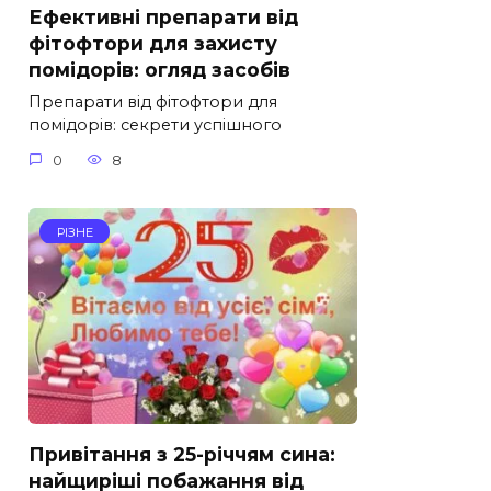
Ефективні препарати від
фітофтори для захисту
помідорів: огляд засобів
Препарати від фітофтори для
помідорів: секрети успішного
0
8
РІЗНЕ
Привітання з 25-річчям сина:
найщиріші побажання від