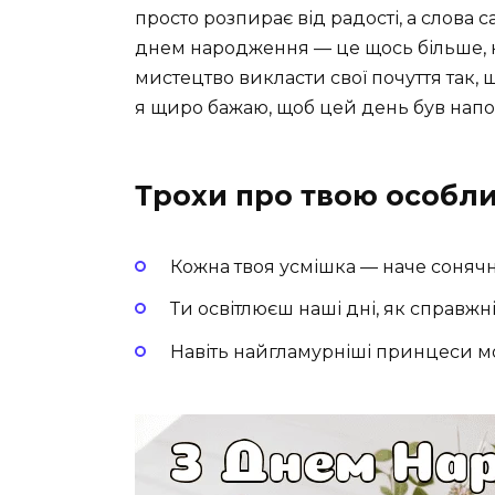
просто розпирає від радості, а слова 
днем народження — це щось більше, н
мистецтво викласти свої почуття так, 
я щиро бажаю, щоб цей день був нап
Трохи про твою особли
Кожна твоя усмішка — наче соняч
Ти освітлюєш наші дні, як справж
Навіть найгламурніші принцеси 