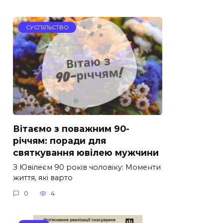
СУСПІЛЬСТВО
Вітаємо з поважним 90-
річчям: поради для
святкування ювілею мужчини
З Ювілеєм 90 років чоловіку: Моменти
життя, які варто
0
4