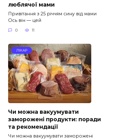
люблячої мами
Привітання з 25 річчям сину від мами
Ось він — цей
0
11
ЛІКАР
Чи можна вакуумувати
заморожені продукти: поради
та рекомендації
Чи можна вакуумувати заморожені