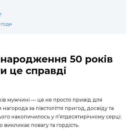
?
игоди
 народження 50 років
и це справді
ів мужчині — це не просто привід для
нагорода за півстоліття пригод, досвіду та
сього накопичилось у п’ятдесятирічному серці:
о викликає повагу та гордість.