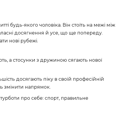
тті будь-якого чоловіка. Він стоїть на межі між
власні досягнення й усе, що ще попереду.
ти нові рубежі.
ють, а стосунки з дружиною сягають нової
ьшість досягають піку в своїй професійній
ть змінити напрямок.
турботи про себе: спорт, правильне