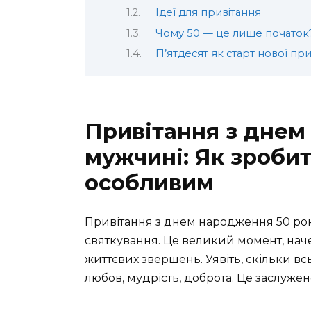
Ідеї для привітання
Чому 50 — це лише початок
П’ятдесят як старт нової пр
Привітання з днем
мужчині: Як зробит
особливим
Привітання з днем народження 50 рок
святкування. Це великий момент, наче 
життєвих звершень. Уявіть, скільки в
любов, мудрість, доброта. Це заслужен