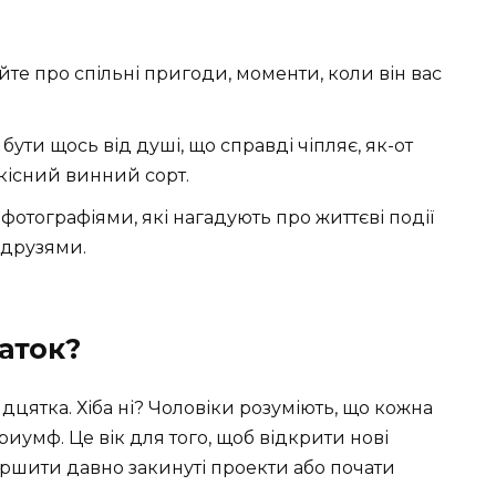
те про спільні пригоди, моменти, коли він вас
бути щось від душі, що справді чіпляє, як-от
кісний винний сорт.
фотографіями, які нагадують про життєві події
 друзями.
аток?
дцятка. Хіба ні? Чоловіки розуміють, що кожна
риумф. Це вік для того, щоб відкрити нові
вершити давно закинуті проекти або почати