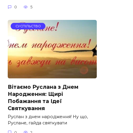
0
5
СУСПІЛЬСТВО
Вітаємо Руслана з Днем
Народження: Щирі
Побажання та Ідеї
Святкування
Руслан з днем народження! Ну що,
Руслане, гайда святкувати
0
2