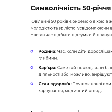
Символічність 50-річчя
Ювілейні 50 років є окремою віхою в жи
молодістю та зрілістю, усвідомлюючи 
Настав час підбити підсумки й планува
Родина:
Час, коли діти доросліша
глибини.
Кар’єра:
Саме той період, коли біл
діяльності або, можливо, вирішую
Стан здоров’я:
Початок нової ери 
харчування, медичний огляд.