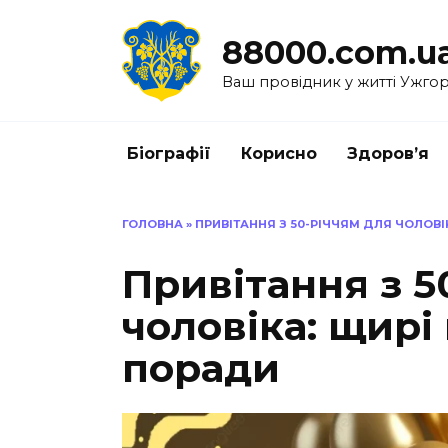
Перейти
до
88000.com.u
вмісту
Ваш провідник у житті Ужго
Біографії
Корисно
Здоров’я
ГОЛОВНА
»
ПРИВІТАННЯ З 50-РІЧЧЯМ ДЛЯ ЧОЛОВ
Привітання з 5
чоловіка: щирі
поради