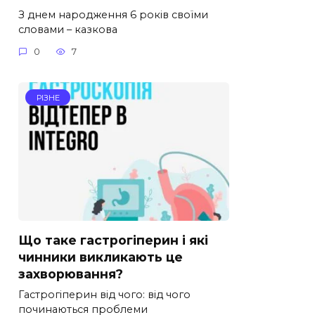
З днем народження 6 років своїми
словами – казкова
0
7
РІЗНЕ
Що таке гастрогіперин і які
чинники викликають це
захворювання?
Гастрогіперин від чого: від чого
починаються проблеми