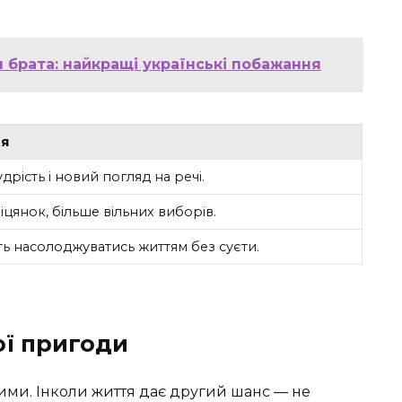
 брата: найкращі українські побажання
ня
дрість і новий погляд на речі.
цянок, більше вільних виборів.
ь насолоджуватись життям без суєти.
ої пригоди
 ними. Інколи життя дає другий шанс — не