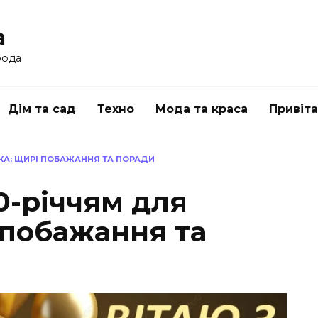
a
рода
Дім та сад
Техно
Мода та краса
Привіт
ІКА: ЩИРІ ПОБАЖАННЯ ТА ПОРАДИ
0-річчям для
 побажання та