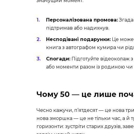
значущий момент.
Персоналізована промова:
Згадай
підтримав або надихнув.
Несподівані подарунки:
Це може 
книга з автографом кумира чи рід
Спогади:
Підготуйте відеоколаж з 
або моменти разом із родиною чи
Чому 50 — це лише поч
Чесно кажучи, п’ятдесят — це нова три
нова зморшка — це не тільки час, а й т
горизонти: зустріти старих друзів, за