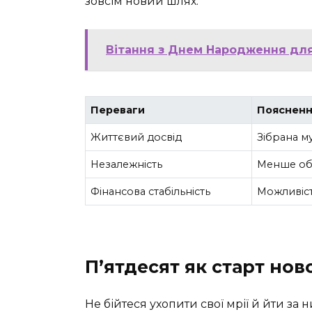
зовсім новий шлях.
Вітання з Днем Народження для
Переваги
Пояснен
Життєвий досвід
Зібрана му
Незалежність
Менше обі
Фінансова стабільність
Можливіст
П’ятдесят як старт нов
Не бійтеся ухопити свої мрії й йти за