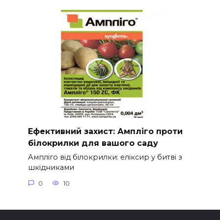
Ефективний захист: Ампліго проти
білокрилки для вашого саду
Ампліго від білокрилки: еліксир у битві з
шкідниками
0
10