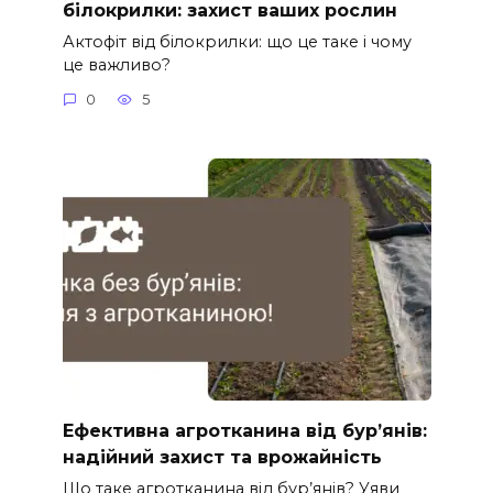
білокрилки: захист ваших рослин
Актофіт від білокрилки: що це таке і чому
це важливо?
0
5
Ефективна агротканина від бур’янів:
надійний захист та врожайність
Що таке агротканина від бур’янів? Уяви