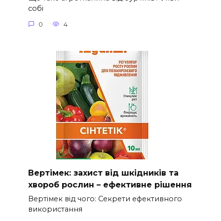
собі
0
4
Вертімек: захист від шкідників та
хвороб рослин – ефективне рішення
Вертімек від чого: Секрети ефективного
використання