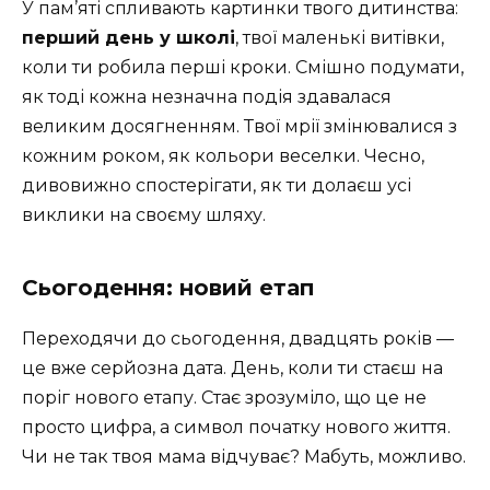
У пам’яті спливають картинки твого дитинства:
перший день у школі
, твої маленькі витівки,
коли ти робила перші кроки. Смішно подумати,
як тоді кожна незначна подія здавалася
великим досягненням. Твої мрії змінювалися з
кожним роком, як кольори веселки. Чесно,
дивовижно спостерігати, як ти долаєш усі
виклики на своєму шляху.
Сьогодення: новий етап
Переходячи до сьогодення, двадцять років —
це вже серйозна дата. День, коли ти стаєш на
поріг нового етапу. Стає зрозуміло, що це не
просто цифра, а символ початку нового життя.
Чи не так твоя мама відчуває? Мабуть, можливо.