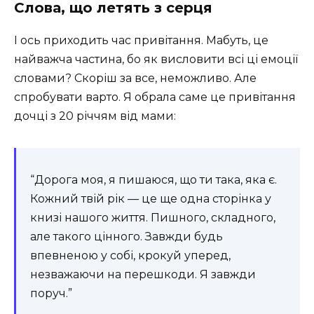
Слова, що летять з серця
І ось приходить час привітання. Мабуть, це
найважча частина, бо як висловити всі ці емоції
словами? Скоріш за все, неможливо. Але
спробувати варто. Я обрала саме це привітання
дочці з 20 річчям від мами:
“Дорога моя, я пишаюся, що ти така, яка є.
Кожний твій рік — це ще одна сторінка у
книзі нашого життя. Пишного, складного,
але такого цінного. Завжди будь
впевненою у собі, крокуй уперед,
незважаючи на перешкоди. Я завжди
поруч.”