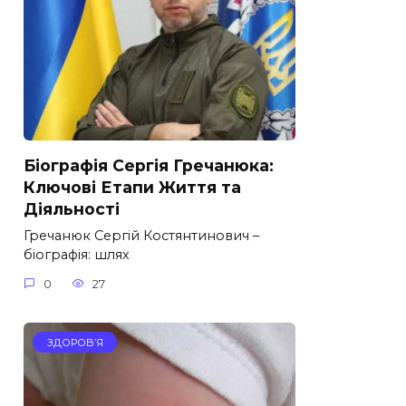
Біографія Сергія Гречанюка:
Ключові Етапи Життя та
Діяльності
Гречанюк Сергій Костянтинович –
біографія: шлях
0
27
ЗДОРОВ’Я