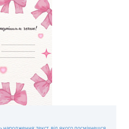
 народження: текст, від якого посміхнешся