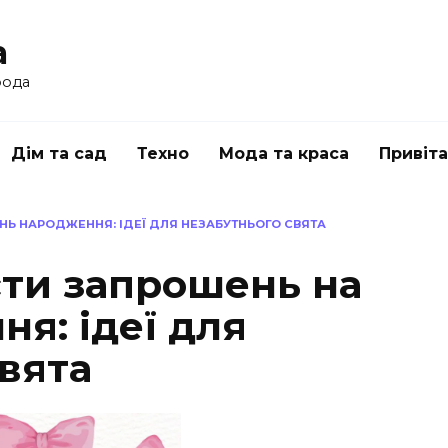
a
рода
Дім та сад
Техно
Мода та краса
Привіт
НЬ НАРОДЖЕННЯ: ІДЕЇ ДЛЯ НЕЗАБУТНЬОГО СВЯТА
сти запрошень на
я: ідеї для
вята