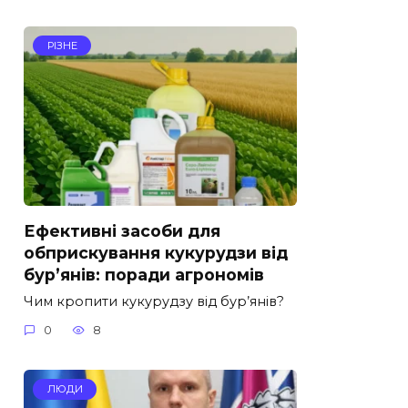
РІЗНЕ
Ефективні засоби для
обприскування кукурудзи від
бур’янів: поради агрономів
Чим кропити кукурудзу від бур’янів?
0
8
ЛЮДИ