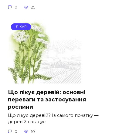
0
25
ЛІКАР
Що лікує деревій: основні
переваги та застосування
рослини
Що лікує деревій? Із самого початку —
деревій нагадує
0
10