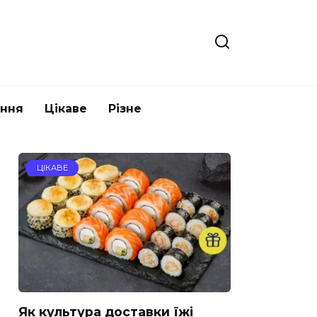
ання
Цікаве
Різне
ЦІКАВЕ
Як культура доставки їжі