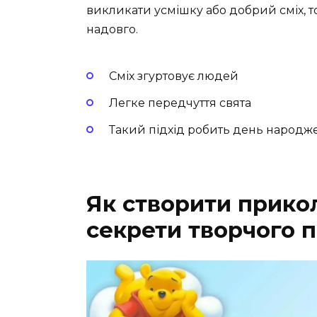
викликати усмішку або добрий сміх, т
надовго.
Сміх згуртовує людей
Легке передчуття свята
Такий підхід робить день народж
Як створити прико
секрети творчого 