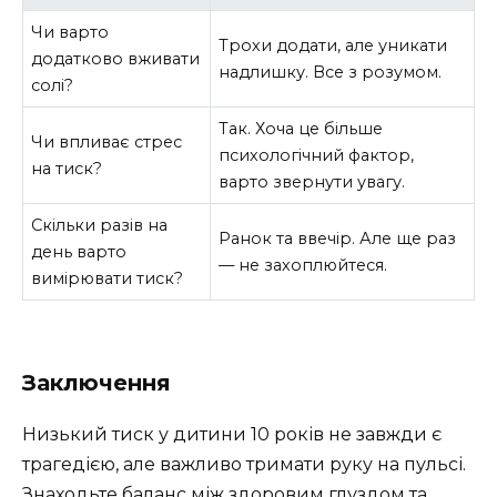
Чи варто
Трохи додати, але уникати
додатково вживати
надлишку. Все з розумом.
солі?
Так. Хоча це більше
Чи впливає стрес
психологічний фактор,
на тиск?
варто звернути увагу.
Скільки разів на
Ранок та ввечір. Але ще раз
день варто
— не захоплюйтеся.
вимірювати тиск?
Заключення
Низький тиск у дитини 10 років не завжди є
трагедією, але важливо тримати руку на пульсі.
Знаходьте баланс між здоровим глуздом та