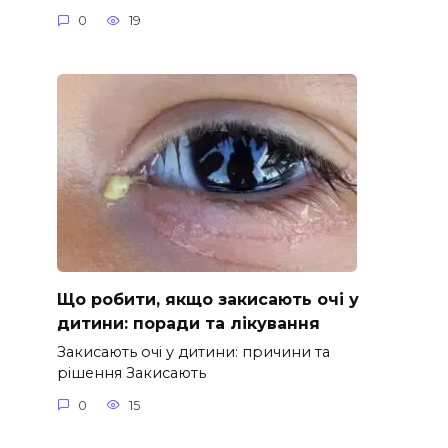
0
19
Що робити, якщо закисають очі у
дитини: поради та лікування
Закисають очі у дитини: причини та
рішення Закисають
0
15