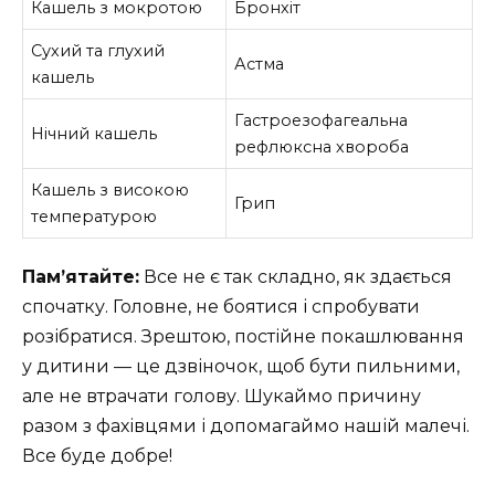
Кашель з мокротою
Бронхіт
Сухий та глухий
Астма
кашель
Гастроезофагеальна
Нічний кашель
рефлюксна хвороба
Кашель з високою
Грип
температурою
Пам’ятайте:
Все не є так складно, як здається
спочатку. Головне, не боятися і спробувати
розібратися. Зрештою, постійне покашлювання
у дитини — це дзвіночок, щоб бути пильними,
але не втрачати голову. Шукаймо причину
разом з фахівцями і допомагаймо нашій малечі.
Все буде добре!