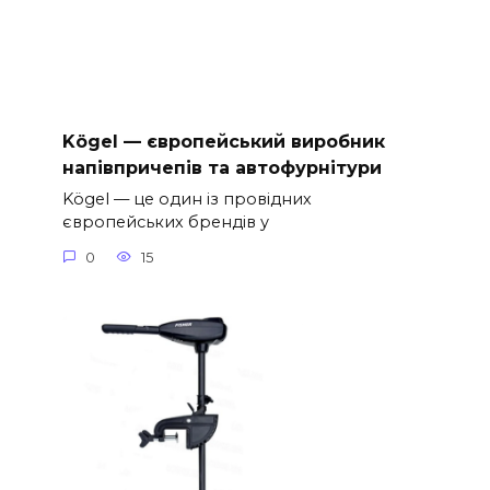
Kögel — європейський виробник
напівпричепів та автофурнітури
Kögel — це один із провідних
європейських брендів у
0
15