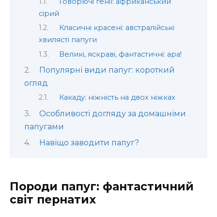
Говорючі генії: африканський
сірий
Класичні красені: австралійські
хвилясті папуги
Великі, яскраві, фантастичні: ара!
Популярні види папуг: короткий
огляд
Какаду: ніжність на двох ніжках
Особливості догляду за домашніми
папугами
Навіщо заводити папуг?
Породи папуг: фантастичний
світ пернатих