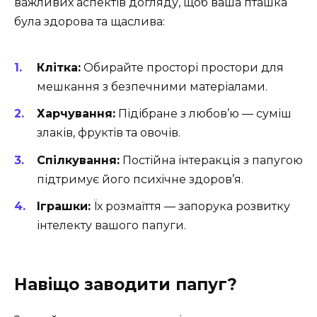
важливих аспектів догляду, щоб ваша пташка
була здорова та щаслива:
Клітка:
Обирайте просторі простори для
мешкання з безпечними матеріалами.
Харчування:
Підібране з любов’ю — суміш
злаків, фруктів та овочів.
Спілкування:
Постійна інтеракція з папугою
підтримує його психічне здоров’я.
Іграшки:
Їх розмаїття — запорука розвитку
інтелекту вашого папуги.
Навіщо заводити папуг?