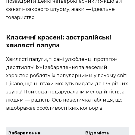
позаздрити деякі четверокласники! Якщо ви
фанат мозкового штурму, жаки — ідеальне
товариство.
Класичні красені: австралійські
хвилясті папуги
Хвилясті папуги, ті самі улюбленці протягом
десятиліть! Їхні забарвлення та веселий
характер роблять їх популярними у всьому світі.
Цікаво, що ці птахи можуть видати до 175 різних
звуків! Природа подарувала їм мелодійність, а
людям — радість. Ось невеличка таблиця, що
відображає особливості їхніх кольорів:
Забарвлення
Відомість