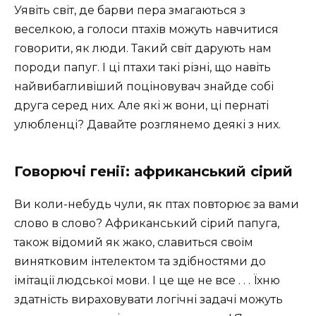
Уявіть світ, де барви пера змагаються з
веселкою, а голоси птахів можуть навчитися
говорити, як люди. Такий світ дарують нам
породи папуг. І ці птахи такі різні, що навіть
найвибагливіший поціновувач знайде собі
друга серед них. Але які ж вони, ці пернаті
улюбленці? Давайте розглянемо деякі з них.
Говорючі генії: африканський сірий
Ви коли-небудь чули, як птах повторює за вами
слово в слово? Африканський сірий папуга,
також відомий як жако, славиться своїм
винятковим інтелектом та здібностями до
імітації людської мови. І це ще не все . . . Їхню
здатність вираховувати логічні задачі можуть