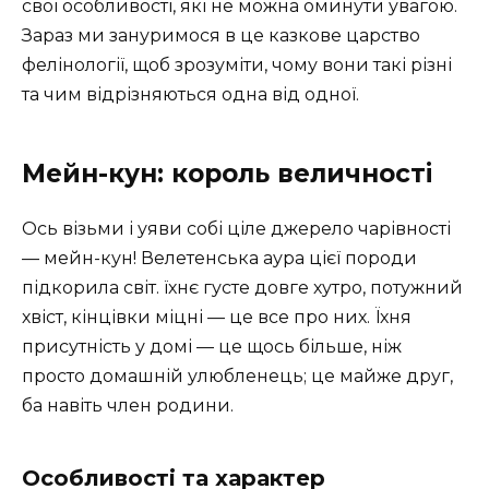
свої особливості, які не можна оминути увагою.
Зараз ми зануримося в це казкове царство
фелінології, щоб зрозуміти, чому вони такі різні
та чим відрізняються одна від одної.
Мейн-кун: король величності
Ось візьми і уяви собі ціле джерело чарівності
— мейн-кун! Велетенська аура цієї породи
підкорила світ. їхнє густе довге хутро, потужний
хвіст, кінцівки міцні — це все про них. Їхня
присутність у домі — це щось більше, ніж
просто домашній улюбленець; це майже друг,
ба навіть член родини.
Особливості та характер