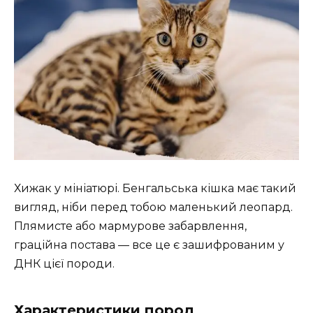
Хижак у мініатюрі. Бенгальська кішка має такий
вигляд, ніби перед тобою маленький леопард.
Плямисте або мармурове забарвлення,
граційна постава — все це є зашифрованим у
ДНК цієї породи.
Характеристики пород