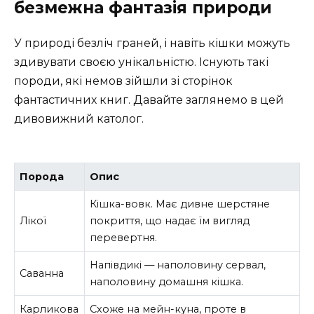
безмежна фантазія природи
У природі безліч граней, і навіть кішки можуть
здивувати своєю унікальністю. Існують такі
породи, які немов зійшли зі сторінок
фантастичних книг. Давайте заглянемо в цей
дивовижний католог.
Порода
Опис
Кішка-вовк. Має дивне шерстяне
Лікої
покриття, що надає їм вигляд
перевертня.
Напівдикі — наполовину сервал,
Саванна
наполовину домашня кішка.
Карликова
Схоже на мейн-куна, проте в