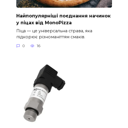
Найпопулярніші поєднання начинок
у піцах від MonoPizza
Піца — це універсальна страва, яка
підкорює різноманіттям смаків.
0
16