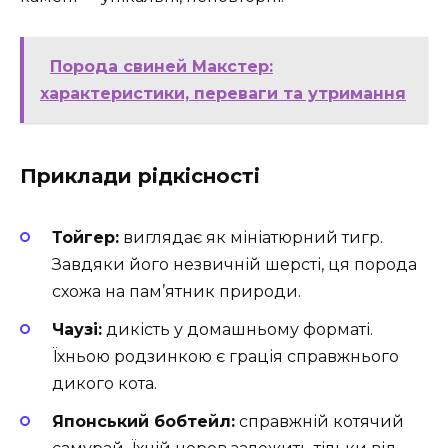
Порода свиней Макстер:
характеристики, переваги та утримання
Приклади рідкісності
Тойгер:
виглядає як мініатюрний тигр.
Завдяки його незвичній шерсті, ця порода
схожа на пам’ятник природи.
Чаузі:
дикість у домашньому форматі.
Їхньою родзинкою є грація справжнього
дикого кота.
Японський бобтейл:
справжній котячий