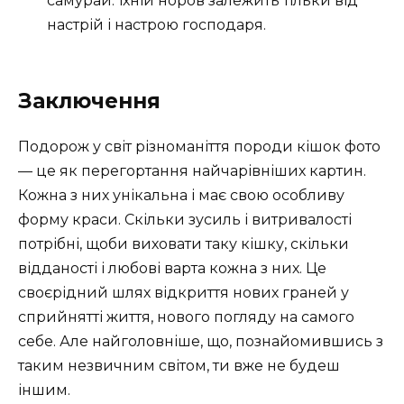
самурай. Їхній норов залежить тільки від
настрій і настрою господаря.
Заключення
Подорож у світ різноманіття породи кішок фото
— це як перегортання найчарівніших картин.
Кожна з них унікальна і має свою особливу
форму краси. Скільки зусиль і витривалості
потрібні, щоби виховати таку кішку, скільки
відданості і любові варта кожна з них. Це
своєрідний шлях відкриття нових граней у
сприйнятті життя, нового погляду на самого
себе. Але найголовніше, що, познайомившись з
таким незвичним світом, ти вже не будеш
іншим.