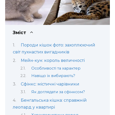
Зміст
Породи кішок фото: захоплюючий
світ пухнастих вигадників
Мейн-кун: король величності
Особливості та характер
Навіщо їх вибирають?
Сфінкс: містичні чарівники
Як доглядати за сфінксом?
Бенгальська кішка: справжній
леопард у квартирі
Характеристики пород