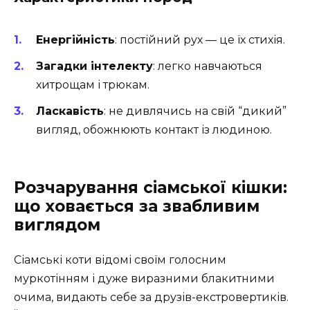
Енергійність
: постійний рух — це їх стихія.
Загадки інтелекту
: легко навчаються
хитрощам і трюкам.
Ласкавість
: не дивлячись на свій “дикий”
вигляд, обожнюють контакт із людиною.
Розчарування сіамської кішки:
що ховається за звабливим
виглядом
Сіамські коти відомі своїм голосним
муркотінням і дуже виразними блакитними
очима, видають себе за друзів-екстровертиків.