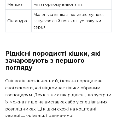
Менская
мініатюрному виконанні.
Маленька кішка з великою душею,
Сінгапура
запускає свій погляд в усі закутки
серця.
Рідкісні породисті кішки, які
зачаровують з першого
погляду
Світ котів нескінченний, і кожна порода має
свої секрети, які відкриває тільки обраним
господарям. Деякі з них так рідкісні, що зустріти
їх можна лише на виставках або у спеціальних
розплідниках. Ці кішки схожі на коштовні
камені — унікальні, неповторні.