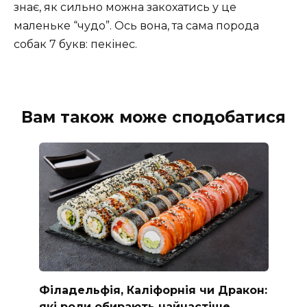
знає, як сильно можна закохатись у це
маленьке “чудо”. Ось вона, та сама порода
собак 7 букв: пекінес.
Вам також може сподобатися
Філадельфія, Каліфорнія чи Дракон:
які роли обирають найчастіше