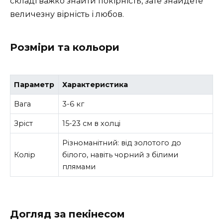
складі важко знайти покірність, зате знайдете
величезну вірність і любов.
Розміри та кольори
Параметр
Характеристика
Вага
3-6 кг
Зріст
15-23 см в холці
Різноманітний: від золотого до
Колір
білого, навіть чорний з білими
плямами
Догляд за пекінесом