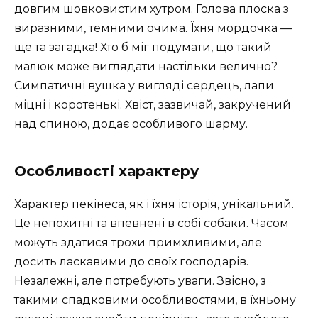
довгим шовковистим хутром. Голова плоска з
виразними, темними очима. Їхня мордочка —
ще та загадка! Хто б міг подумати, що такий
малюк може виглядати настільки велично?
Симпатичні вушка у вигляді сердець, лапи
міцні і коротенькі. Хвіст, зазвичай, закручений
над спиною, додає особливого шарму.
Особливості характеру
Характер пекінеса, як і їхня історія, унікальний.
Це непохитні та впевнені в собі собаки. Часом
можуть здатися трохи примхливими, але
досить ласкавими до своїх господарів.
Незалежні, але потребують уваги. Звісно, з
такими спадковими особливостями, в їхньому