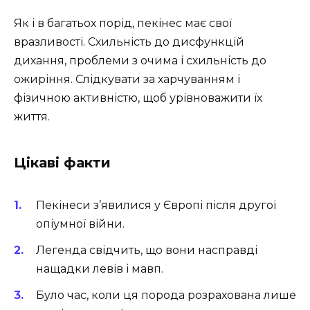
Як і в багатьох порід, пекінес має свої
вразливості. Схильність до дисфункцій
дихання, проблеми з очима і схильність до
ожиріння. Слідкувати за харчуванням і
фізичною активністю, щоб урівноважити їх
життя.
Цікаві факти
Пекінеси з’явилися у Європі після другої
опіумної війни.
Легенда свідчить, що вони насправді
нащадки левів і мавп.
Було час, коли ця порода розрахована лише