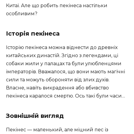
Китаї. Але що робить пекінеса настільки
особливим?
Історія пекінеса
Історію пекінеса можна віднести до древніх
китайських династій. Згідно з легендами, ці
собаки жили у палацах та були улюбленцями
імператорів. Вважалося, що вони мають магічні
сили та можуть обороняти від злих духів.
Власне, навіть викрадення або вбивство
пекінеса каралося смертю. Ось такі були часи…
Зовнішній вигляд
Пекінес — маленький, але міцний пес із