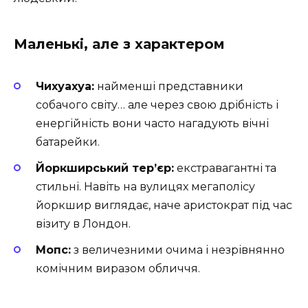
Маленькі, але з характером
Чихуахуа:
найменші представники
собачого світу… але через свою дрібність і
енергійність вони часто нагадують вічні
батарейки.
Йоркширський тер’єр:
екстравагантні та
стильні. Навіть на вулицях мегаполісу
йоркшир виглядає, наче аристократ під час
візиту в Лондон.
Мопс:
з величезними очима і незрівнянно
комічним виразом обличчя.