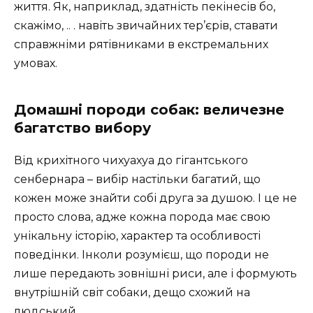
життя. Як, наприклад, здатність пекінесів бо,
скажімо, .. . навіть звичайних тер’єрів, ставати
справжніми рятівниками в екстремальних
умовах.
Домашні породи собак: величезне
багатство вибору
Від крихітного чихуахуа до гігантського
сенбернара – вибір настільки багатий, що
кожен може знайти собі друга за душою. І це не
просто слова, адже кожна порода має свою
унікальну історію, характер та особливості
поведінки. Інколи розумієш, що породи не
лише передають зовнішні риси, але і формують
внутрішній світ собаки, дещо схожий на
людський.