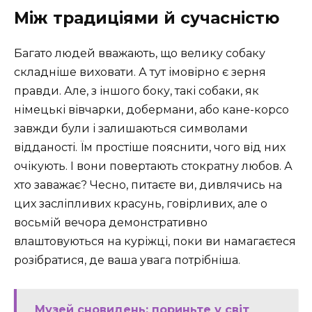
Між традиціями й сучасністю
Багато людей вважають, що велику собаку
складніше виховати. А тут імовірно є зерня
правди. Але, з іншого боку, такі собаки, як
німецькі вівчарки, добермани, або кане-корсо
завжди були і залишаються символами
відданості. Їм простіше пояснити, чого від них
очікують. І вони повертають стократну любов. А
хто заважає? Чесно, питаєте ви, дивлячись на
цих засліпливих красунь, говірливих, але о
восьмій вечора демонстративно
влаштовуються на куріжці, поки ви намагаєтеся
розібратися, де ваша увага потрібніша.
Музей сновидень: пориньте у світ