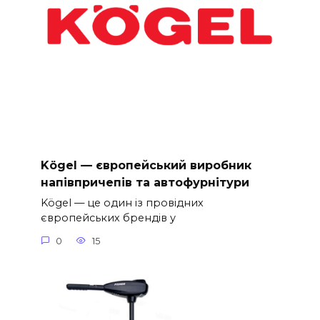
Kögel — європейський виробник
напівпричепів та автофурнітури
Kögel — це один із провідних
європейських брендів у
0
15