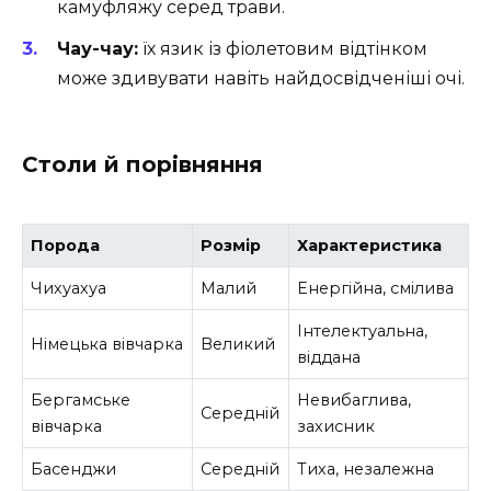
камуфляжу серед трави.
Чау-чау:
їх язик із фіолетовим відтінком
може здивувати навіть найдосвідченіші очі.
Столи й порівняння
Порода
Розмір
Характеристика
Чихуахуа
Малий
Енергійна, смілива
Інтелектуальна,
Німецька вівчарка
Великий
віддана
Бергамське
Невибаглива,
Середній
вівчарка
захисник
Басенджи
Середній
Тиха, незалежна