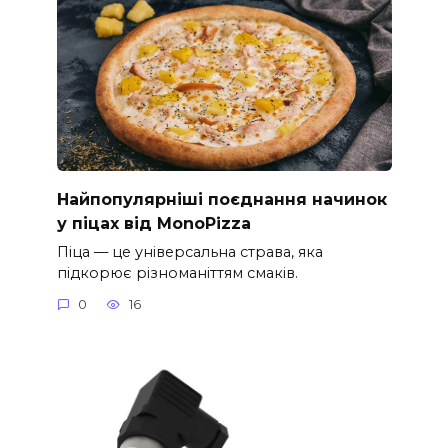
Найпопулярніші поєднання начинок
у піцах від MonoPizza
Піца — це універсальна страва, яка
підкорює різноманіттям смаків.
0
16