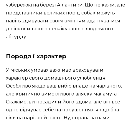
узбережжі на березі Атлантики. Що не кажи, але
представники великих порід собак можуть
навіть здивувати своїм вмінням адаптуватися
до інколи такого неочікуваного людського
абсурду.
Порода і характер
У міських умовах важливо враховувати
характер свого домашнього улюбленця.
Особливо якщо ваш вибір впаде на чарівного,
але критично вимогливого аляску маламута.
Скажімо, ви посадили його вдома, але він все
одно відчуває себе на порушеннях, як дрібка
сіль на нарізаній пасці. Ну, справа за вами.