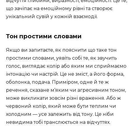
відчуття глибини, виразності, емоційності. Це те,
що зачіпає на емоційному рівні та створює
унікальний сувій у кожній взаємодії.
Тон простими словами
Якщо ви запитаєте, як пояснити що таке тон
простими словами, уявіть собі те, як звучить
голос, виглядає колір або яким ми сприймаємо
інтонацію чи настрій. Це не зміст, а його форма,
оболонка, подача. Приміром, одне й те ж
речення, сказане м’яким чи агресивним тоном,
може викликати зовсім різні враження. Або ж
червоний колір, який може бути теплим чи
холодним — усе залежить від тону. Це ніби
невидима тобі транслюється на відчуттях.