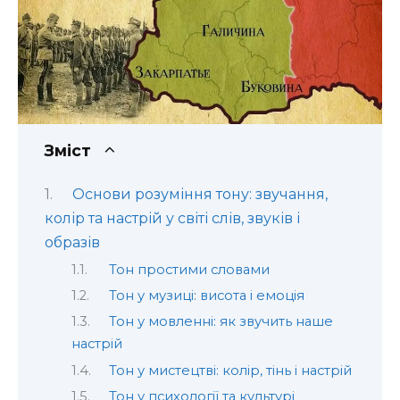
Зміст
Основи розуміння тону: звучання,
колір та настрій у світі слів, звуків і
образів
Тон простими словами
Тон у музиці: висота і емоція
Тон у мовленні: як звучить наше
настрій
Тон у мистецтві: колір, тінь і настрій
Тон у психології та культурі