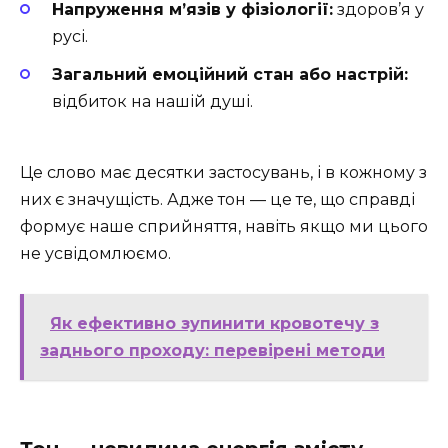
Напруження м’язів у фізіології:
здоров’я у
русі.
Загальний емоційний стан або настрій:
відбиток на нашій душі.
Це слово має десятки застосувань, і в кожному з
них є значущість. Адже тон — це те, що справді
формує наше сприйняття, навіть якщо ми цього
не усвідомлюємо.
Як ефективно зупинити кровотечу з
заднього проходу: перевірені методи