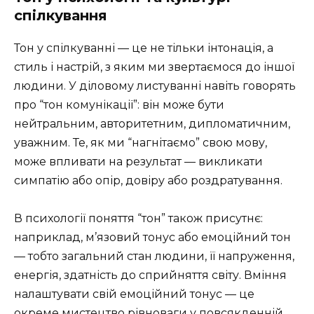
спілкування
Тон у спілкуванні — це не тільки інтонація, а
стиль і настрій, з яким ми звертаємося до іншої
людини. У діловому листуванні навіть говорять
про “тон комунікації”: він може бути
нейтральним, авторитетним, дипломатичним,
уважним. Те, як ми “нагнітаємо” свою мову,
може впливати на результат — викликати
симпатію або опір, довіру або роздратування.
В психології поняття “тон” також присутнє:
наприклад, м’язовий тонус або емоційний тон
— тобто загальний стан людини, її напруження,
енергія, здатність до сприйняття світу. Вміння
налаштувати свій емоційний тонус — це
окреме мистецтво рівноваги у повсякденній