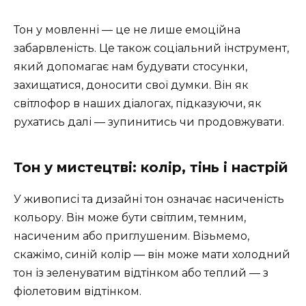
Тон у мовленні — це не лише емоційна
забарвленість. Це також соціальний інструмент,
який допомагає нам будувати стосунки,
захищатися, доносити свої думки. Він як
світлофор в наших діалогах, підказуючи, як
рухатись далі — зупинитись чи продовжувати.
Тон у мистецтві: колір, тінь і настрій
У живописі та дизайні тон означає насиченість
кольору. Він може бути світлим, темним,
насиченим або приглушеним. Візьмемо,
скажімо, синій колір — він може мати холодний
тон із зеленуватим відтінком або теплий — з
фіолетовим відтінком.