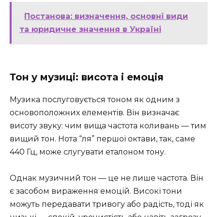
Постанова: визначення, основні види
та юридичне значення в Україні
Тон у музиці: висота і емоція
Музика послуговується тоном як одним з
основоположних елементів. Він визначає
висоту звуку: чим вища частота коливань — тим
вищий тон. Нота “ля” першої октави, так, саме
440 Гц, може слугувати еталоном тону.
Однак музичний тон — це не лише частота. Він
є засобом вираження емоцій. Високі тони
можуть передавати тривогу або радість, тоді як