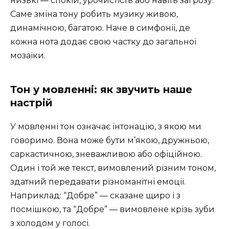
низькі — спокій, урочистість або навіть загрозу.
Саме зміна тону робить музику живою,
динамічною, багатою. Наче в симфонії, де
кожна нота додає свою частку до загальної
мозаїки.
Тон у мовленні: як звучить наше
настрій
У мовленні тон означає інтонацію, з якою ми
говоримо. Вона може бути м’якою, дружньою,
саркастичною, зневажливою або офіційною.
Один і той же текст, вимовлений різним тоном,
здатний передавати різноманітні емоції.
Наприклад: “Добре” — сказане щиро і з
посмішкою, та “Добре” — вимовлене крізь зуби
з холодом у голосі.