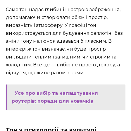
Саме тон надає глибині і настрою зображення,
допомагаючи створювати об’єм і простір,
виразність і атмосферу. У графіці тон
використовується для будування світлотіні: без
зміни тону малюнок здавався б пласким. В
інтер’єрі ж тон визначає, чи буде простір
виглядати теплим і затишним, чи строгим та
холодним. Все це — вибір не просто декору, а
відчуття, що живе разом з нами.
Усе про вибір та налаштування
роутерів: поради для новачків
Тон у психології та культурі