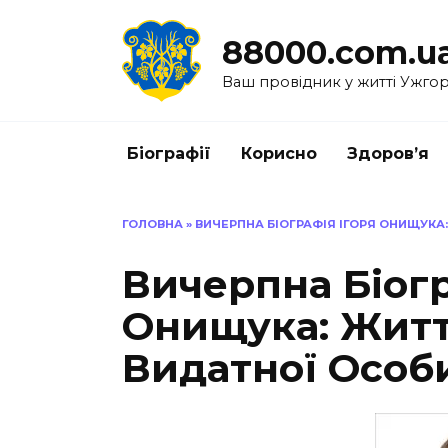
Перейти
до
88000.com.u
вмісту
Ваш провідник у житті Ужго
Біографії
Корисно
Здоров’я
ГОЛОВНА
»
ВИЧЕРПНА БІОГРАФІЯ ІГОРЯ ОНИЩУКА
Вичерпна Біогр
Онищука: Жит
Видатної Особ