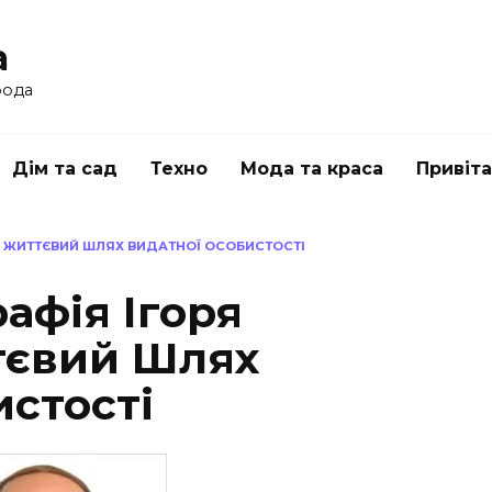
a
рода
Дім та сад
Техно
Мода та краса
Привіт
: ЖИТТЄВИЙ ШЛЯХ ВИДАТНОЇ ОСОБИСТОСТІ
афія Ігоря
тєвий Шлях
истості