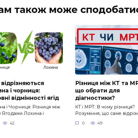
ам також може сподобати
 відрізняються
Різниця між КТ та М
на і чорниця:
що обрати для
вні відмінності ягід
діагностики?
а і Чорниця: Різниця між
КТ і МРТ: В чому різниця?
 Ягодами Лохина і
Розуміння, що саме відріз
42
0
49