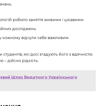
знань.
логій робило заняття живими і цікавими.
тійних досліджень.
у кожному відчути себе важливим.
тудентів, які досі згадують його з вдячністю.
 – дійсно рідкість.
ттєвий Шлях Видатного Українського