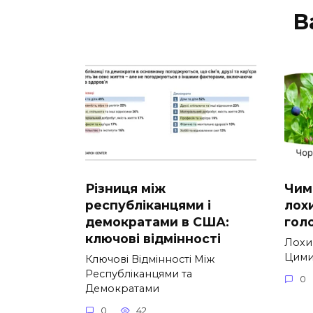
В
Різниця між
Чим
республіканцями і
лохи
демократами в США:
голо
ключові відмінності
Лохин
Цими
Ключові Відмінності Між
Республіканцями та
0
Демократами
0
42