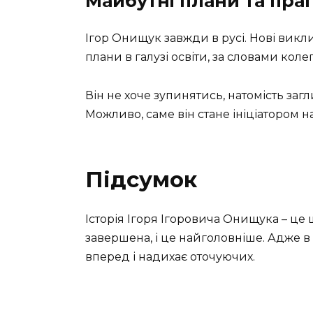
Майбутні плани та пра
Ігор Онищук завжди в русі. Нові викли
плани в галузі освіти, за словами коле
Він не хоче зупинятись, натомість за
Можливо, саме він стане ініціатором на
Підсумок
Історія Ігоря Ігоровича Онищука – це
завершена, і це найголовніше. Адже в
вперед і надихає оточуючих.