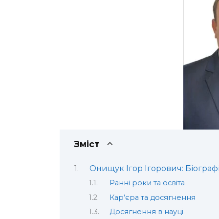
Зміст
Онищук Ігор Ігорович: Біограф
Ранні роки та освіта
Кар’єра та досягнення
Досягнення в науці