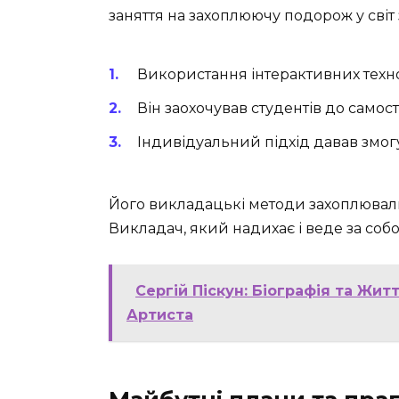
заняття на захоплюючу подорож у світ 
Використання інтерактивних техно
Він заохочував студентів до самос
Індивідуальний підхід давав змог
Його викладацькі методи захоплювали с
Викладач, який надихає і веде за собою
Сергій Піскун: Біографія та Жи
Артиста