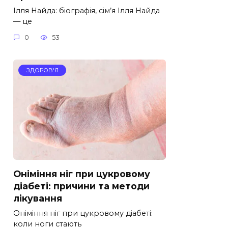
Ілля Найда: біографія, сім’я Ілля Найда
— це
0
53
ЗДОРОВ'Я
Оніміння ніг при цукровому
діабеті: причини та методи
лікування
Оніміння ніг при цукровому діабеті:
коли ноги стають