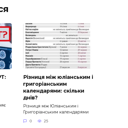
ся
РТ:
Різниця між юліанським і
григоріанським
календарями: скільки
днів?
няє
Різниця між Юліанським і
Григоріанським календарями
0
25