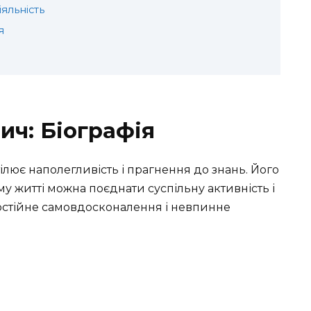
яльність
я
ич: Біографія
ілює наполегливість і прагнення до знань. Його
му житті можна поєднати суспільну активність і
постійне самовдосконалення і невпинне