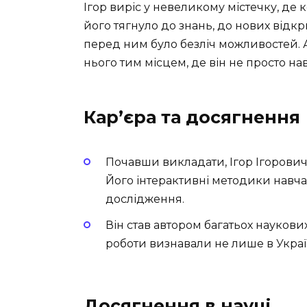
Ігор виріс у невеликому містечку, де 
його тягнуло до знань, до нових відкр
перед ним було безліч можливостей. Ал
нього тим місцем, де він не просто на
Кар’єра та досягнення
Почавши викладати, Ігор Ігорович
Його інтерактивні методики навча
дослідження.
Він став автором багатьох наукових
роботи визнавали не лише в Україні
Досягнення в науці