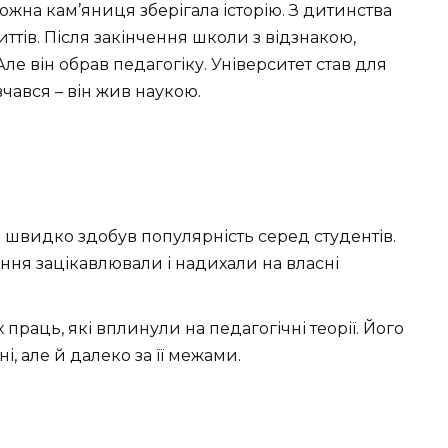
кожна кам’яниця зберігала історію. З дитинства
иттів. Після закінчення школи з відзнакою,
е він обрав педагогіку. Університет став для
вчався – він жив наукою.
 швидко здобув популярність серед студентів.
ння зацікавлювали і надихали на власні
 праць, які вплинули на педагогічні теорії. Його
, але й далеко за її межами.