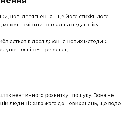
гнення
ки, нові досягнення – це його стихія. Його
г, можуть змінити погляд на педагогіку.
глиблюється в дослідження нових методик.
ступної освітньої революції.
 шлях невпинного розвитку і пошуку. Вона не
 цій людині жива жага до нових знань, що веде