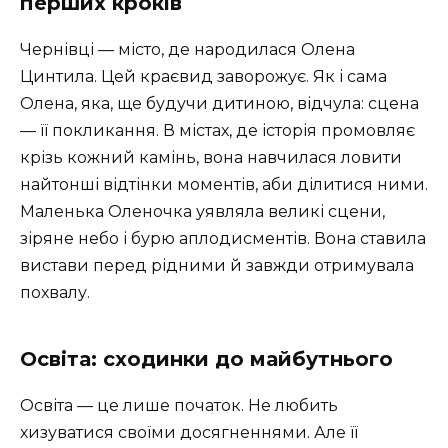
перших кроків
Чернівці — місто, де народилася Олена
Цинтила. Цей краєвид заворожує. Як і сама
Олена, яка, ще будучи дитиною, відчула: сцена
— її покликання. В містах, де історія промовляє
крізь кожний камінь, вона навчилася ловити
найтонші відтінки моментів, аби ділитися ними.
Маленька Оленочка уявляла великі сцени,
зіряне небо і бурю аплодисментів. Вона ставила
вистави перед рідними й завжди отримувала
похвалу.
Освіта: сходинки до майбутнього
Освіта — це лише початок. Не любить
хизуватися своїми досягненнями. Але її