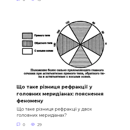
Що таке різниця рефракції у
головних меридіанах: пояснення
феномену
Що таке різниця рефракції у двох
головних меридіанах?
0
29