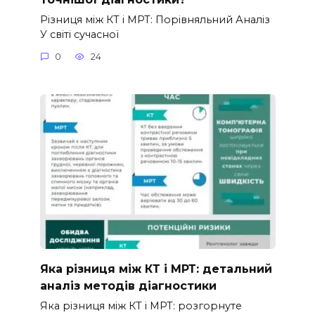
Різниця між КТ і МРТ: Порівняльний Аналіз
У світі сучасної
0
24
Яка різниця між КТ і МРТ: детальний
аналіз методів діагностики
Яка різниця між КТ і МРТ: розгорнуте