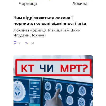
Чим відрізняються лохина і
чорниця: головні відмінності ягід
Лохина і Чорниця: Різниця між Цими
Ягодами Лохина і
0
42