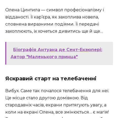
Олена Цинтила — символ професіоналізму і
відданості. Її кар’єра, як захоплива новела,
сповнена виразними подіями. Її передачі
захоплюють, їх хочеться дивитись ще й ще…
Біографія Антуана де Сент-Екзюпері:
Автор "Маленького принца"
Яскравий старт на телебаченні
Вибух. Саме так почалося телебачення для неї.
Це місце стало другою домівкою. Від
стародавніх часів, екрани притягують увагу, а
коли на екрані Олена, все змінюється… є магія!