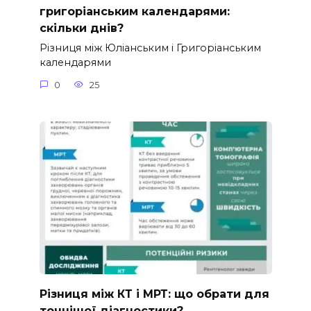
григоріанським календарями:
скільки днів?
Різниця між Юліанським і Григоріанським
календарями
0
25
Різниця між КТ і МРТ: що обрати для
точнішої діагностики?