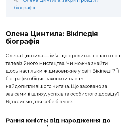
Олена Цинтила: закриті розділи
біографії
Олена Цинтила: Вікіпедія
біографія
Олена Цинтила — ім’я, що проливає світло в світ
телевізійного мистецтва. Чи можна знайти
щось настільки ж дивовижне у світі Вікіпедії? Її
біографія обіцяє захопити навіть
найдопитливішого читача. Що заховано за
завісами її шляху, успіхів та особистого досвіду?
Відкриємо для себе більше.
Рання юність: від народження до