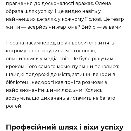
прагнення до досконалості вражає. Олена
обрала шлях успіху. І це видно навіть у
найменших деталях, у кожному її слові. Це театр
життя — всерйоз чи жартома? Вибір — за вами.
Її освіта насамперед це університет життя, в
котрому вона занурилася з головою,
опинившись у медіа-світі. Це було рішучим
кроком. Того самого моменту зміни почалися:
швидкі подорожі до міста, затишні вечори в
бібліотеці, недорогі кав’ярні та розмови з
найрізноманітнішими людьми. Колись
зрозуміла, що цих знань вистачить на багато
ролей.
Професійний шлях і віхи успіху