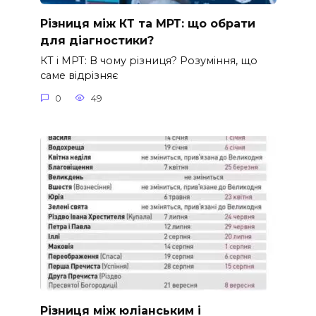
Різниця між КТ та МРТ: що обрати
для діагностики?
КТ і МРТ: В чому різниця? Розуміння, що
саме відрізняє
0
49
Різниця між юліанським і