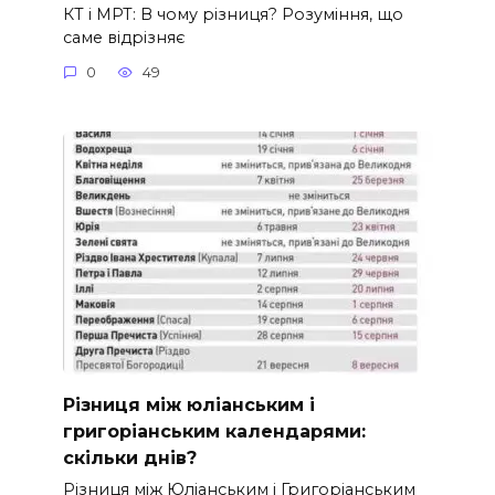
КТ і МРТ: В чому різниця? Розуміння, що
саме відрізняє
0
49
Різниця між юліанським і
григоріанським календарями:
скільки днів?
Різниця між Юліанським і Григоріанським