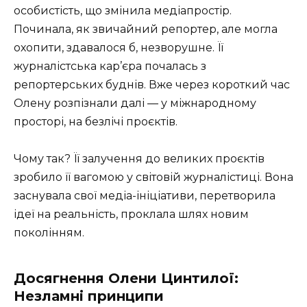
особистість, що змінила медіапростір.
Починала, як звичайний репортер, але могла
охопити, здавалося б, незворушне. Її
журналістська кар’єра почалась з
репортерських буднів. Вже через короткий час
Олену розпізнали далі — у міжнародному
просторі, на безлічі проєктів.
Чому так? Її залучення до великих проєктів
зробило її вагомою у світовій журналістиці. Вона
заснувала свої медіа-ініціативи, перетворила
ідеї на реальність, проклала шлях новим
поколінням.
Досягнення Олени Цинтилої:
Незламні принципи