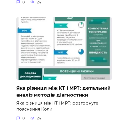
0
24
Яка різниця між КТ і МРТ: детальний
аналіз методів діагностики
Яка різниця між КТ і МРТ: розгорнуте
пояснення Коли
0
24