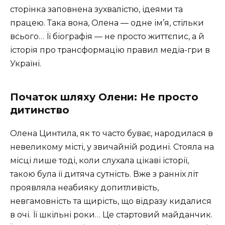
сторінка заповнена зухвалістю, ідеями та
працею. Така вона, Олена — одне ім’я, стільки
всього… Її біографія — не просто життєпис, а й
історія про трансформацію правил медіа-гри в
Україні.
Початок шляху Олени: Не просто
дитинство
Олена Цинтила, як то часто буває, народилася в
невеликому місті, у звичайній родині. Стояла на
місці лише тоді, коли слухала цікаві історії,
такою була її дитяча сутність. Вже з ранніх літ
проявляла неабияку допитливість,
невгамовність та щирість, що відразу кидалися
в очі. Її шкільні роки… Це стартовий майданчик.