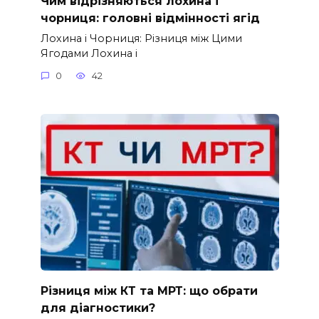
Чим відрізняються лохина і
чорниця: головні відмінності ягід
Лохина і Чорниця: Різниця між Цими
Ягодами Лохина і
0
42
Різниця між КТ та МРТ: що обрати
для діагностики?