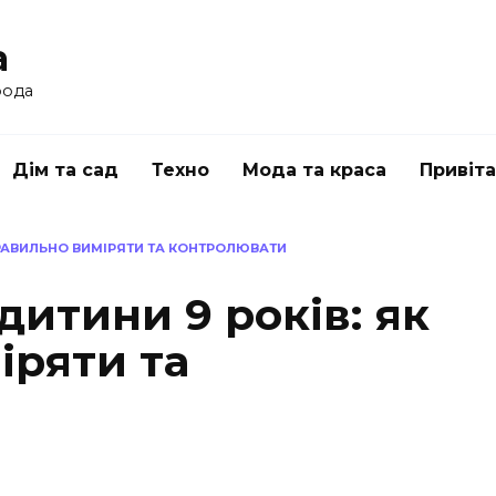
a
рода
Дім та сад
Техно
Мода та краса
Привіт
ПРАВИЛЬНО ВИМІРЯТИ ТА КОНТРОЛЮВАТИ
дитини 9 років: як
іряти та