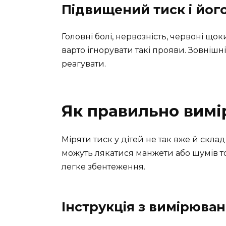
Підвищений тиск і йог
Головні болі, нервозність, червоні щ
варто ігнорувати такі прояви. Зовнішн
реагувати.
Як правильно вимі
Міряти тиск у дітей не так вже й склад
можуть лякатися манжети або шумів 
легке збентеження.
Інструкція з вимірюва