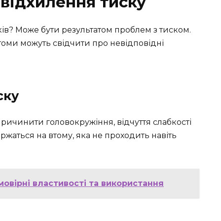
 відхилення тиску
ів? Може бути результатом проблем з тиском.
томи можуть свідчити про невідповідні
ску
ричинити головокружіння, відчуття слабкості
аржаться на втому, яка не проходить навіть
мовірні властивості та використання