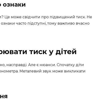
о ознаки
оки? Це може свідчити про підвищений тиск. Не
і ознаки часто підступні, тому важливо вчасно
рювати тиск у дітей
но, насправді. Але є нюанси. Спочатку діти
тонометра. Металевий звук може викликати
ння