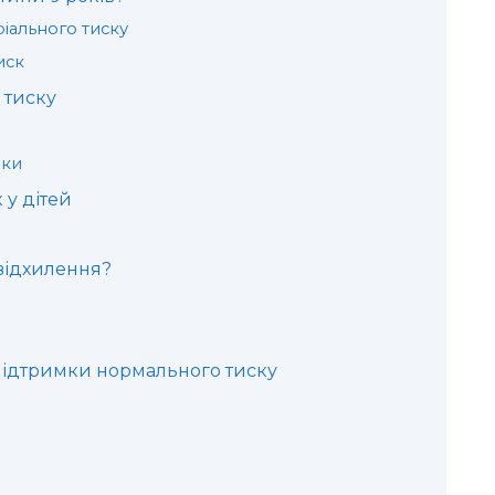
іального тиску
иск
 тиску
аки
 у дітей
відхилення?
підтримки нормального тиску