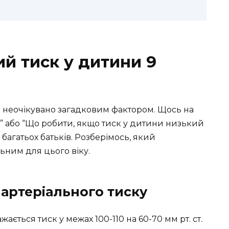
й тиск у дитини 9
и неочікувано загадковим фактором. Щось на
” або “Що робити, якщо тиск у дитини низький
агатьох батьків. Розберімось, який
ьним для цього віку.
артеріального тиску
ється тиск у межах 100-110 на 60-70 мм рт. ст.