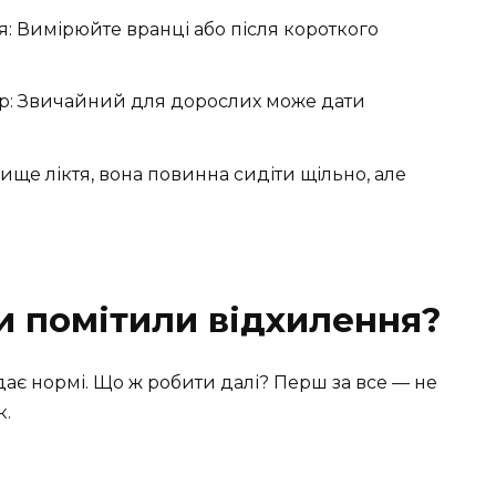
 Вимірюйте вранці або після короткого
р: Звичайний для дорослих може дати
ще ліктя, вона повинна сидіти щільно, але
и помітили відхилення?
дає нормі. Що ж робити далі? Перш за все — не
к.