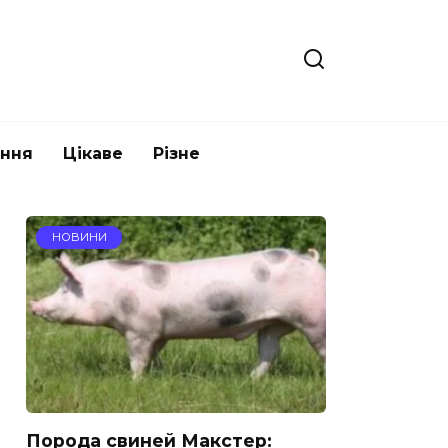
ання
Цікаве
Різне
НОВИНИ
Порода свиней Макстер: