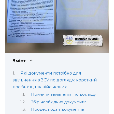
Зміст
Які документи потрібно для
звільнення з ЗСУ по догляду: короткий
посібник для військових
Причини звільнення по догляду
Збір необхідних документів
Процес подачі документів